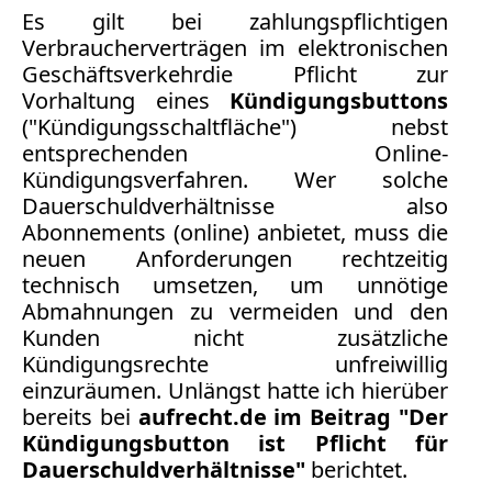
Es gilt bei zahlungspflichtigen
Verbraucherverträgen im elektronischen
Medienauftritte 2019
Geschäftsverkehrdie Pflicht zur
Medienauftritte 2018
Vorhaltung eines
Kündigungsbuttons
("Kündigungsschaltfläche")
nebst
Medienauftritte 2017
entsprechenden Online-
Kündigungsverfahren. Wer solche
Medienauftritte 2016
Dauerschuldverhältnisse also
Abonnements (online) anbietet, muss die
Medienauftritte 2015
neuen Anforderungen rechtzeitig
technisch umsetzen, um unnötige
Medienauftritte 2014
Abmahnungen zu vermeiden und den
Kunden nicht zusätzliche
Medienauftritte 2013
Kündigungsrechte unfreiwillig
Medienauftritte 2012
einzuräumen. Unlängst hatte ich hierüber
bereits bei
aufrecht.de im Beitrag "Der
Medienauftritte 2011
Kündigungsbutton ist Pflicht für
Dauerschuldverhältnisse"
berichtet.
Medienauftritte 2010