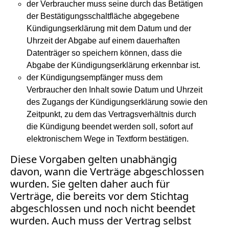
der Verbraucher muss seine durch das Betätigen
Abmahnung
der Bestätigungsschaltfläche abgegebene
Aktuelle
Kündigungserklärung mit dem Datum und der
Stunde
Uhrzeit der Abgabe auf einem dauerhaften
BGH
Datenträger so speichern können, dass die
Beleidigung
Abgabe der Kündigungserklärung erkennbar ist.
Datenschutz
der Kündigungsempfänger muss dem
Ebay
Verbraucher den Inhalt sowie Datum und Uhrzeit
Facebook
des Zugangs der Kündigungserklärung sowie den
Fotorecht
Zeitpunkt, zu dem das Vertragsverhältnis durch
Google
die Kündigung beendet werden soll, sofort auf
Haftung
elektronischem Wege in Textform bestätigen.
Influencer
Diese Vorgaben gelten unabhängig
Instagram
davon, wann die Verträge abgeschlossen
Internetrecht
wurden. Sie gelten daher auch für
Markenrecht
Verträge, die bereits vor dem Stichtag
Meinungsfreiheit
abgeschlossen und noch nicht beendet
Persönlichkeitsrecht
wurden. Auch muss der Vertrag selbst