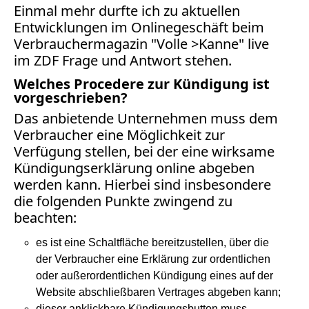
Einmal mehr durfte ich zu aktuellen
Medienauftritte 2009
Entwicklungen im Onlinegeschäft beim
Verbrauchermagazin "Volle >Kanne" live
Medienauftritte 2008
im ZDF Frage und Antwort stehen.
Welches Procedere zur Kündigung ist
Medienauftritte 2007
vorgeschrieben?
Medienauftritte 2006
Das anbietende Unternehmen muss dem
Verbraucher eine Möglichkeit zur
Medienauftritte 2005
Verfügung stellen, bei der eine wirksame
Kündigungserklärung online abgeben
Medienauftritte 2004
werden kann. Hierbei sind insbesondere
die folgenden Punkte zwingend zu
Medienauftritte 2003
beachten:
Medienauftritte 2002
es ist eine Schaltfläche bereitzustellen, über die
der Verbraucher eine Erklärung zur ordentlichen
Medienauftritte 2001
oder außerordentlichen Kündigung eines auf der
Website abschließbaren Vertrages abgeben kann;
Medienauftritte 2000
dieser anklickbare Kündigungsbutton muss