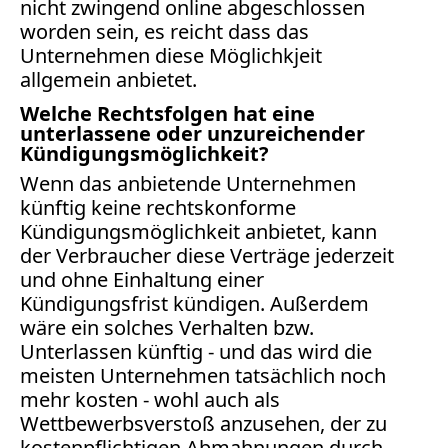
nicht zwingend online abgeschlossen
Print
worden sein, es reicht dass das
Radio
Unternehmen diese Möglichkjeit
Sportwetten
allgemein anbietet.
TV
Welche Rechtsfolgen hat eine
unterlassene oder unzureichender
Tagesspiegel
Kündigungsmöglichkeit?
Urheberrecht
Wenn das anbietende Unternehmen
Verbraucherrecht
künftig keine rechtskonforme
Volle
Kündigungsmöglichkeit anbietet, kann
Kanne
der Verbraucher diese Verträge jederzeit
und ohne Einhaltung einer
WDR
Kündigungsfrist kündigen. Außerdem
Werbung
wäre ein solches Verhalten bzw.
Wettbewerbsrecht
Unterlassen künftig - und das wird die
ZDF
meisten Unternehmen tatsächlich noch
online
mehr kosten - wohl auch als
Wettbewerbsverstoß anzusehen, der zu
print
kostenpflichtigen Abmahnungen durch