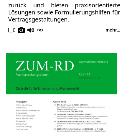
Verbraucherrecht
zurück und bieten praxisorientierte
Volle
Lösungen sowie Formulierungshilfen für
Kanne
Vertragsgestaltungen.
WDR
mehr...
Werbung
Wettbewerbsrecht
ZDF
online
print