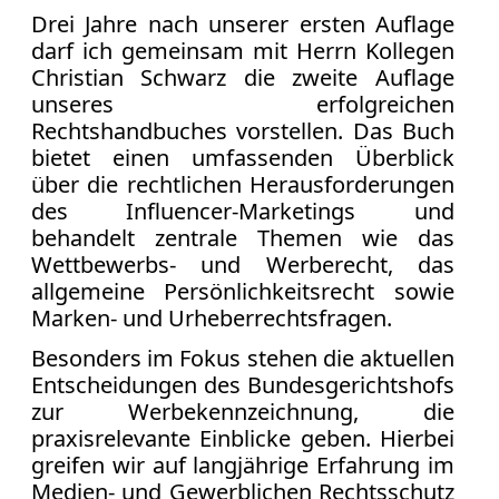
Facebook
Drei Jahre nach unserer ersten Auflage
Fotorecht
darf ich gemeinsam mit Herrn Kollegen
Google
Christian Schwarz die zweite Auflage
Haftung
unseres erfolgreichen
Influencer
Rechtshandbuches vorstellen. Das Buch
Instagram
bietet einen umfassenden Überblick
Internetrecht
über die rechtlichen Herausforderungen
Markenrecht
des Influencer-Marketings und
Meinungsfreiheit
behandelt zentrale Themen wie das
Wettbewerbs- und Werberecht, das
Persönlichkeitsrecht
allgemeine Persönlichkeitsrecht sowie
Print
Marken- und Urheberrechtsfragen.
Radio
Besonders im Fokus stehen die aktuellen
Sportwetten
Entscheidungen des Bundesgerichtshofs
TV
zur Werbekennzeichnung, die
praxisrelevante Einblicke geben. Hierbei
Tagesspiegel
greifen wir auf langjährige Erfahrung im
Urheberrecht
Medien- und Gewerblichen Rechtsschutz