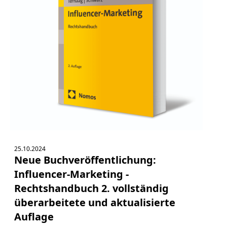
Bücher
Vita
Kontakt
Datenschutz
AGB
Abmahnung
25.10.2024
Aktuelle
Neue Buchveröffentlichung:
Stunde
Influencer-Marketing -
BGH
Rechtshandbuch 2. vollständig
Beleidigung
überarbeitete und aktualisierte
Datenschutz
Auflage
Ebay