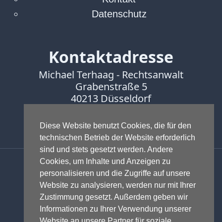
Datenschutz
Kontaktadresse
Michael Terhaag - Rechtsanwalt
Grabenstraße 5
40213 Düsseldorf
Fon:
0211-16888600
Diese Website benutzt Cookies, die für den
Fax:
0211-16888601
technischen Betrieb der Website erforderlich
sind und stets gesetzt werden. Andere
Anwalt - Rechtsanwalt - Fachanwalt
Cookies, um Inhalte und Anzeigen zu
für Gewerblichen Rechtsschutz -
personalisieren und die Zugriffe auf unsere
Fachanwalt für IT-Recht -
Website zu analysieren, werden nur mit Ihrer
Markenrecht
,
Wettbewerbsrecht
,
Zustimmung gesetzt. Außerdem geben wir
Urheberrecht
,
IT-Recht und
Informationen zu Ihrer Verwendung unserer
Onlinerecht
,
E-Commerce
,
Website an unsere Partner für soziale