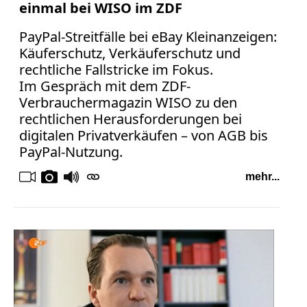
Verbraucherrecht
einmal bei WISO im ZDF
Volle
PayPal-Streitfälle bei eBay Kleinanzeigen:
Kanne
Käuferschutz, Verkäuferschutz und
WDR
rechtliche Fallstricke im Fokus.
Werbung
Im Gespräch mit dem ZDF-
Verbrauchermagazin WISO zu den
Wettbewerbsrecht
rechtlichen Herausforderungen bei
ZDF
digitalen Privatverkäufen – von AGB bis
online
PayPal-Nutzung.
print
mehr...