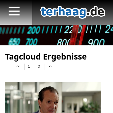
Tagcloud Ergebnisse
Startseite
<<
1
2
>>
Veröffentlichungen
TV
Radio
print & online