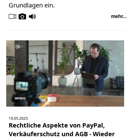
Facebook
Grundlagen ein.
Fotorecht
mehr...
Google
Haftung
Influencer
Instagram
Internetrecht
Markenrecht
Meinungsfreiheit
Persönlichkeitsrecht
Print
Radio
Sportwetten
TV
19.05.2025
Tagesspiegel
Rechtliche Aspekte von PayPal,
Urheberrecht
Verkäuferschutz und AGB - Wieder