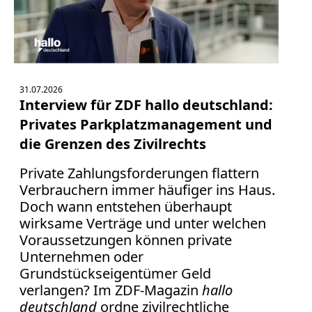
Bücher
Vita
Kontakt
31.07.2026
Interview für ZDF hallo deutschland:
Datenschutz
Privates Parkplatzmanagement und
die Grenzen des Zivilrechts
Private Zahlungsforderungen flattern
AGB
Verbrauchern immer häufiger ins Haus.
Abmahnung
Doch wann entstehen überhaupt
Aktuelle
wirksame Verträge und unter welchen
Stunde
Voraussetzungen können private
BGH
Unternehmen oder
Beleidigung
Grundstückseigentümer Geld
Datenschutz
verlangen? Im ZDF-Magazin
hallo
Ebay
deutschland
ordne zivilrechtliche