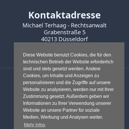
Kontaktadresse
Michael Terhaag - Rechtsanwalt
Grabenstraße 5
40213 Düsseldorf
Fon:
0211-16888600
Diese Website benutzt Cookies, die für den
Fax:
0211-16888601
technischen Betrieb der Website erforderlich
sind und stets gesetzt werden. Andere
Anwalt - Rechtsanwalt - Fachanwalt
Cookies, um Inhalte und Anzeigen zu
für Gewerblichen Rechtsschutz -
personalisieren und die Zugriffe auf unsere
Fachanwalt für IT-Recht -
Website zu analysieren, werden nur mit Ihrer
Markenrecht
,
Wettbewerbsrecht
,
Zustimmung gesetzt. Außerdem geben wir
Urheberrecht
,
IT-Recht und
Informationen zu Ihrer Verwendung unserer
Onlinerecht
,
E-Commerce
,
Website an unsere Partner für soziale
Designrecht
,
Medienrecht &
Medien, Werbung und Analysen weiter.
Presserecht
,
Datenschutzrecht
und
Mehr Infos