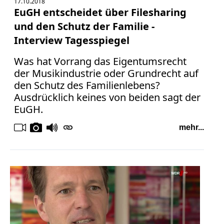
17.10.2018
Bücher
EuGH entscheidet über Filesharing
und den Schutz der Familie -
Vita
Interview Tagesspiegel
Kontakt
Was hat Vorrang das Eigentumsrecht
der Musikindustrie oder Grundrecht auf
Datenschutz
den Schutz des Familienlebens?
Ausdrücklich keines von beiden sagt der
EuGH.
AGB
mehr...
Abmahnung
Aktuelle
Stunde
BGH
Beleidigung
Datenschutz
Ebay