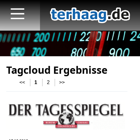
Tagcloud Ergebnisse
Startseite
<<
1
2
>>
Veröffentlichungen
TV
Radio
print & online