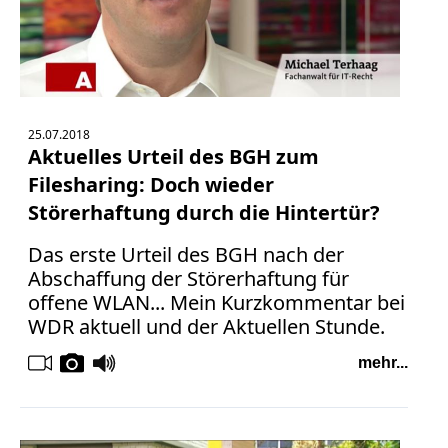
Facebook
Fotorecht
Google
Haftung
Influencer
Instagram
25.07.2018
Aktuelles Urteil des BGH zum
Internetrecht
Filesharing: Doch wieder
Markenrecht
Störerhaftung durch die Hintertür?
Meinungsfreiheit
Persönlichkeitsrecht
Das erste Urteil des BGH nach der
Print
Abschaffung der Störerhaftung für
offene WLAN... Mein Kurzkommentar bei
Radio
WDR aktuell und der Aktuellen Stunde.
Sportwetten
TV
mehr...
Tagesspiegel
Urheberrecht