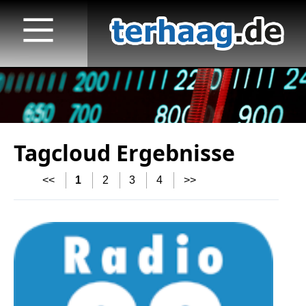
Tagcloud Ergebnisse
Startseite
<<
1
2
3
4
>>
Veröffentlichungen
TV
Radio
print & online