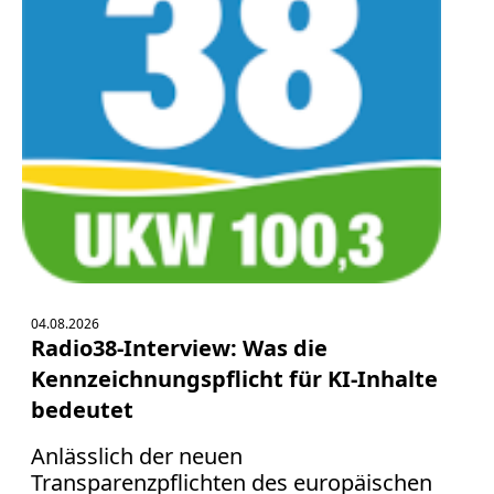
Bücher
Vita
Kontakt
Datenschutz
AGB
Abmahnung
04.08.2026
Aktuelle
Radio38-Interview: Was die
Stunde
Kennzeichnungspflicht für KI-Inhalte
BGH
bedeutet
Beleidigung
Datenschutz
Anlässlich der neuen
Ebay
Transparenzpflichten des europäischen