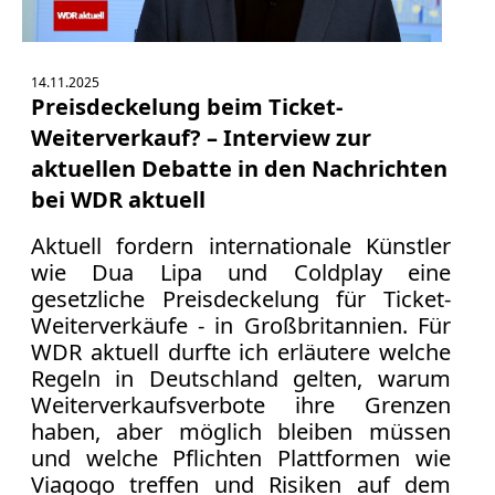
Verbraucherrecht
Volle
Kanne
14.11.2025
WDR
Preisdeckelung beim Ticket-
Werbung
Weiterverkauf? – Interview zur
Wettbewerbsrecht
aktuellen Debatte in den Nachrichten
ZDF
bei WDR aktuell
online
Aktuell fordern internationale Künstler
print
wie Dua Lipa und Coldplay eine
gesetzliche Preisdeckelung für Ticket-
Weiterverkäufe - in Großbritannien. Für
WDR aktuell durfte ich erläutere welche
Regeln in Deutschland gelten, warum
Weiterverkaufsverbote ihre Grenzen
haben, aber möglich bleiben müssen
und welche Pflichten Plattformen wie
Viagogo treffen und Risiken auf dem