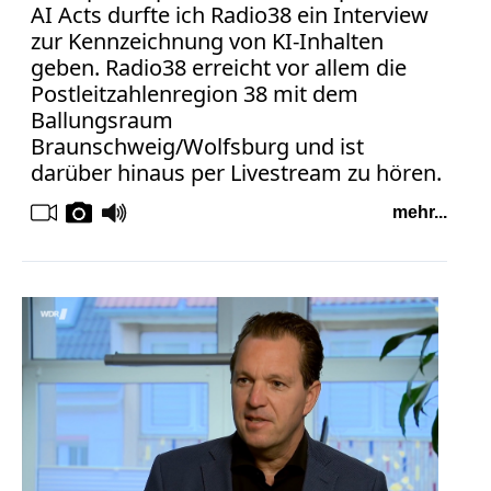
Facebook
AI Acts durfte ich Radio38 ein Interview
zur Kennzeichnung von KI-Inhalten
Fotorecht
geben. Radio38 erreicht vor allem die
Google
Postleitzahlenregion 38 mit dem
Haftung
Ballungsraum
Influencer
Braunschweig/Wolfsburg und ist
Instagram
darüber hinaus per Livestream zu hören.
Internetrecht
Markenrecht
mehr...
Meinungsfreiheit
Persönlichkeitsrecht
Print
Radio
Sportwetten
TV
Tagesspiegel
Urheberrecht