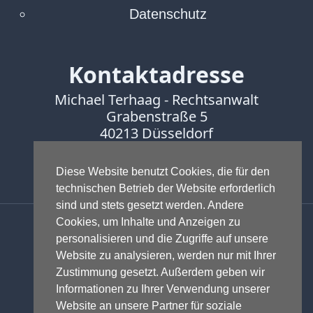
Datenschutz
Kontaktadresse
Michael Terhaag - Rechtsanwalt
Grabenstraße 5
40213 Düsseldorf
Fon:
0211-16888600
Diese Website benutzt Cookies, die für den
Fax:
0211-16888601
technischen Betrieb der Website erforderlich
sind und stets gesetzt werden. Andere
Anwalt - Rechtsanwalt - Fachanwalt
Cookies, um Inhalte und Anzeigen zu
für Gewerblichen Rechtsschutz -
personalisieren und die Zugriffe auf unsere
Fachanwalt für IT-Recht -
Website zu analysieren, werden nur mit Ihrer
Markenrecht
,
Wettbewerbsrecht
,
Zustimmung gesetzt. Außerdem geben wir
Urheberrecht
,
IT-Recht und
Informationen zu Ihrer Verwendung unserer
Onlinerecht
,
E-Commerce
,
Website an unsere Partner für soziale