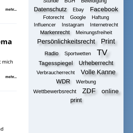
Stunde
BGH
Beleidigung
Datenschutz
Facebook
Ebay
mehr...
Fotorecht
Google
Haftung
Influencer
Instagram
Internetrecht
Markenrecht
Meinungsfreiheit
hema
Print
Persönlichkeitsrecht
TV
Radio
Sportwetten
t mich
Urheberrecht
Tagesspiegel
Volle Kanne
Verbraucherrecht
mehr...
WDR
Werbung
ZDF
online
Wettbewerbsrecht
print
nd