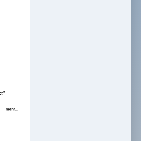
kt"
mehr...