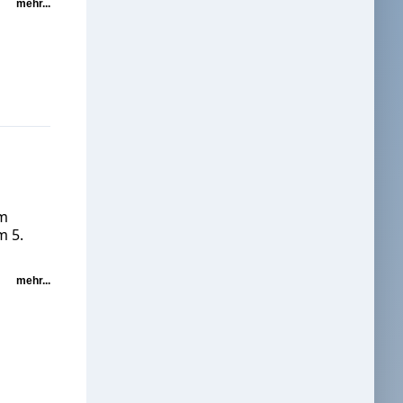
mehr...
um
m 5.
mehr...