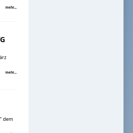
mehr...
fG
ärz
mehr...
z" dem