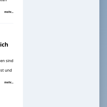
mehr...
ich
en sind
ust und
mehr...