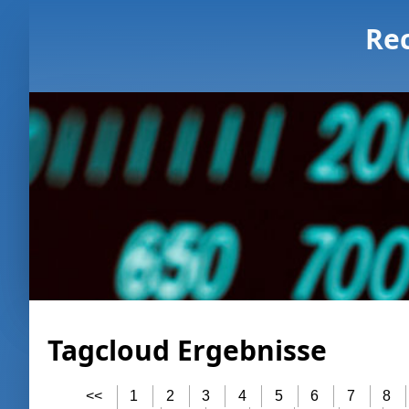
Re
Tagcloud Ergebnisse
<<
1
2
3
4
5
6
7
8