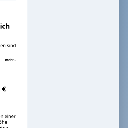
ich
en sind
mehr...
 €
n einer
Höhe
hten