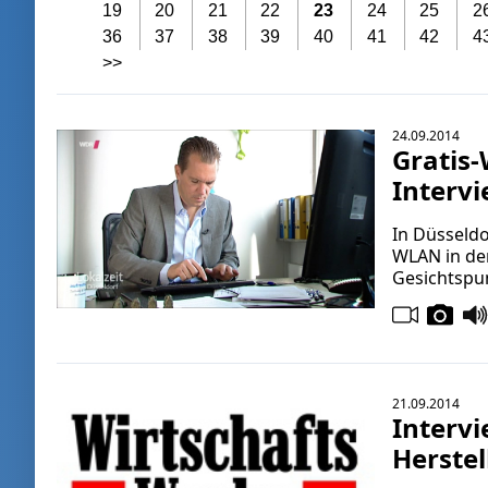
19
20
21
22
23
24
25
2
36
37
38
39
40
41
42
4
>>
24.09.2014
Gratis
Intervi
In Düsseld
WLAN in de
Gesichtspun
21.09.2014
Interv
Herstel