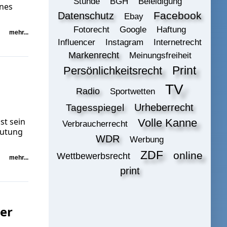
Stunde
BGH
Beleidigung
ines
Datenschutz
Facebook
Ebay
Fotorecht
Google
Haftung
mehr...
Influencer
Instagram
Internetrecht
Markenrecht
Meinungsfreiheit
Print
Persönlichkeitsrecht
TV
Radio
Sportwetten
Urheberrecht
Tagesspiegel
st sein
Volle Kanne
Verbraucherrecht
eutung
WDR
Werbung
ZDF
online
Wettbewerbsrecht
mehr...
print
er