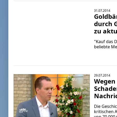
31.07.2014
Goldbä
durch 
zu akt
"Kauf das 
beliebte Me
29.07.2014
Wegen 
Schaden
Nachri
Die Geschi
kritischen
von 70.000 