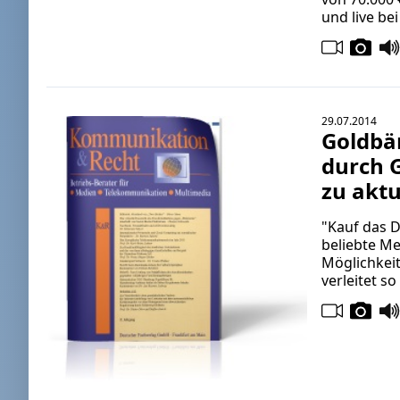
und live bei
29.07.2014
Goldbä
durch 
zu akt
"Kauf das 
beliebte M
Möglichkeit
verleitet s