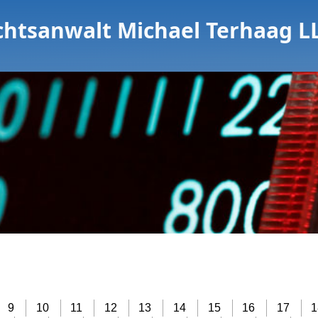
chtsanwalt Michael Terhaag L
9
10
11
12
13
14
15
16
17
1