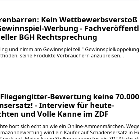
renbarren: Kein Wettbewerbsverstoß
Gewinnspiel-Werbung - Fachveröffentl
ueller BGH Rechtsprechung
Ding und nimm am Gewinnspiel teil!" Gewinnspielkoppelung
thoden, seine Produkte Verbrauchern anzupreisen...
Fliegengitter-Bewertung keine 70.000
sersatz! - Interview für heute-
chten und Volle Kanne im ZDF
chte hört sich echt an wie ein Online-Ammenmärchen. Wege
 Amazonbewertung wird ein Käufer auf Schadensersatz in 
€ verklagt. Meine kurze Stellungnahme für die ZDF Nachric