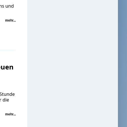
ms und
mehr...
euen
 Stunde
r die
mehr...