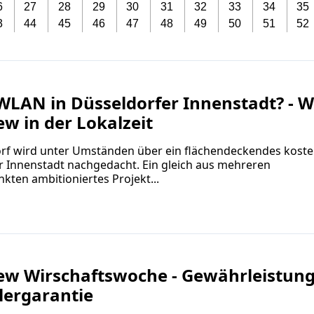
6
27
28
29
30
31
32
33
34
35
3
44
45
46
47
48
49
50
51
52
-WLAN in Düsseldorfer Innenstadt? - 
ew in der Lokalzeit
orf wird unter Umständen über ein flächendeckendes koste
r Innenstadt nachgedacht. Ein gleich aus mehreren
kten ambitioniertes Projekt...
iew Wirschaftswoche - Gewährleistun
lergarantie