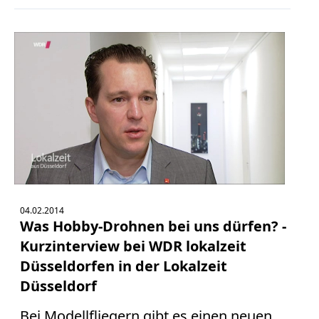
Bücher
Vita
Kontakt
Datenschutz
AGB
Abmahnung
04.02.2014
Aktuelle
Was Hobby-Drohnen bei uns dürfen? -
Stunde
Kurzinterview bei WDR lokalzeit
BGH
Düsseldorfen in der Lokalzeit
Beleidigung
Datenschutz
Düsseldorf
Ebay
Bei Modellfliegern gibt es einen neuen