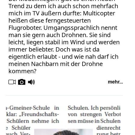
Facebook
Trend zu dem ich auch schon mehrfach
Fotorecht
mich im TV äußern durfte: Multicopter
Google
heißen diese ferngesteuerten
Haftung
Flugroboter. Umgangssprachlich nennt
Influencer
man sie gern auch Drohnen. Sie sind
Instagram
leicht, liegen stabil im Wind und werden
Internetrecht
immer beliebter. Doch was ist da
Markenrecht
eigentlich erlaubt - und wie nah darf ich
meinen Nachbarn mit der Drohne
Meinungsfreiheit
kommen?
Persönlichkeitsrecht
Print
mehr...
Radio
Sportwetten
TV
Tagesspiegel
Urheberrecht