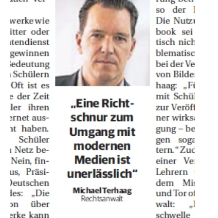
Verbraucherrecht
Volle
Kanne
WDR
Werbung
Wettbewerbsrecht
ZDF
online
print