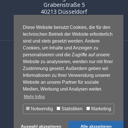
Grabenstraße 5
40213 Düsseldorf
Fon:
0211-16888600
Diese Website benutzt Cookies, die für den
Fax:
0211-16888601
technischen Betrieb der Website erforderlich
sind und stets gesetzt werden. Andere
Anwalt - Rechtsanwalt - Fachanwalt
Cookies, um Inhalte und Anzeigen zu
für Gewerblichen Rechtsschutz -
personalisieren und die Zugriffe auf unsere
Fachanwalt für IT-Recht -
Website zu analysieren, werden nur mit Ihrer
Markenrecht
,
Wettbewerbsrecht
,
Zustimmung gesetzt. Außerdem geben wir
Urheberrecht
,
IT-Recht und
Informationen zu Ihrer Verwendung unserer
Onlinerecht
,
E-Commerce
,
Website an unsere Partner für soziale
Designrecht
,
Medienrecht &
Medien, Werbung und Analysen weiter.
Presserecht
,
Datenschutzrecht
und
Mehr Infos
Glücksspielrecht
-
Abmahnung
und
Notwendig
Statistiken
Marketing
Einstweilige Verfügung
© 1999-2026 - RA Michael Terhaag,
Auswahl akzeptieren
Alle akzeptieren