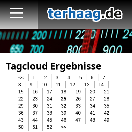
Tagcloud Ergebnisse
Startseite
<<
1
2
3
4
5
6
7
Veröffentlichungen
8
9
10
11
12
13
14
15
16
17
18
19
20
21
TV
22
23
24
25
26
27
28
Radio
29
30
31
32
33
34
35
36
37
38
39
40
41
42
print & online
43
44
45
46
47
48
49
50
51
52
>>