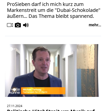
Facebook
ProSieben darf ich mich kurz zum
Fotorecht
Markenstreit um die "Dubai-Schokolade"
Google
äußern... Das Thema bleibt spannend.
Haftung
mehr...
Influencer
Instagram
Internetrecht
Markenrecht
Meinungsfreiheit
Persönlichkeitsrecht
Print
Radio
Sportwetten
TV
Tagesspiegel
Urheberrecht
27.11.2024