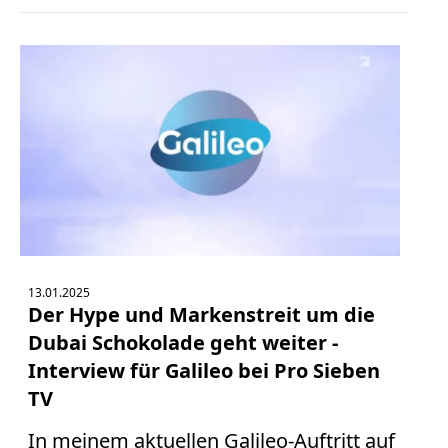
Bücher
Vita
Kontakt
Datenschutz
AGB
Abmahnung
13.01.2025
Aktuelle
Der Hype und Markenstreit um die
Stunde
Dubai Schokolade geht weiter -
BGH
Interview für Galileo bei Pro Sieben
Beleidigung
TV
Datenschutz
Ebay
In meinem aktuellen Galileo-Auftritt auf