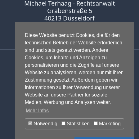
Michael Terhaag - Rechtsanwalt
Grabenstraße 5
40213 Düsseldorf
Fon:
0211-16888600
Fax:
0211-16888601
Diese Website benutzt Cookies, die für den
technischen Betrieb der Website erforderlich
sind und stets gesetzt werden. Andere
Anwalt - Rechtsanwalt - Fachanwalt
Cookies, um Inhalte und Anzeigen zu
für Gewerblichen Rechtsschutz -
personalisieren und die Zugriffe auf unsere
Fachanwalt für IT-Recht -
Website zu analysieren, werden nur mit Ihrer
Markenrecht
,
Wettbewerbsrecht
,
Zustimmung gesetzt. Außerdem geben wir
Urheberrecht
,
IT-Recht und
Informationen zu Ihrer Verwendung unserer
Onlinerecht
,
E-Commerce
,
Website an unsere Partner für soziale
Designrecht
,
Medienrecht &
Medien, Werbung und Analysen weiter.
Presserecht
,
Datenschutzrecht
und
Mehr Infos
Glücksspielrecht
-
Abmahnung
und
Notwendig
Statistiken
Marketing
Einstweilige Verfügung
© 1999-2026 - RA Michael Terhaag,