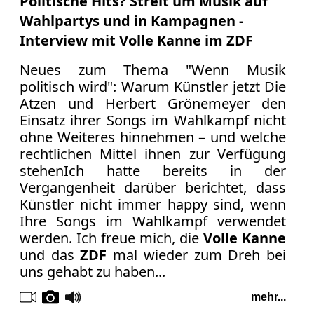
Politische Hits? Streit um Musik auf
Verbraucherrecht
Wahlpartys und in Kampagnen -
Volle
Interview mit Volle Kanne im ZDF
Kanne
WDR
Neues zum Thema "Wenn Musik
politisch wird": Warum Künstler jetzt Die
Werbung
Atzen und Herbert Grönemeyer den
Wettbewerbsrecht
Einsatz ihrer Songs im Wahlkampf nicht
ZDF
ohne Weiteres hinnehmen – und welche
online
rechtlichen Mittel ihnen zur Verfügung
print
stehenIch hatte bereits in der
Vergangenheit darüber berichtet
, dass
Künstler nicht immer happy sind, wenn
Ihre Songs im Wahlkampf verwendet
werden. Ich freue mich, die
Volle Kanne
und das
ZDF
mal wieder zum Dreh bei
uns gehabt zu haben...
mehr...