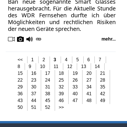
Ban neue sogenannte Smart Glasses
herausgebracht. Für die Aktuelle Stunde
des WDR Fernsehen durfte ich über
Möglichkeiten und rechtlichen Risiken
der neuen Geräte sprechen.
mehr...
<<
1
2
3
4
5
6
7
8
9
10
11
12
13
14
15
16
17
18
19
20
21
22
23
24
25
26
27
28
29
30
31
32
33
34
35
36
37
38
39
40
41
42
43
44
45
46
47
48
49
50
51
52
>>