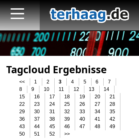
Tagcloud Ergebnisse
Startseite
<<
1
2
3
4
5
6
7
Veröffentlichungen
8
9
10
11
12
13
14
15
16
17
18
19
20
21
TV
22
23
24
25
26
27
28
Radio
29
30
31
32
33
34
35
36
37
38
39
40
41
42
print & online
43
44
45
46
47
48
49
50
51
52
>>