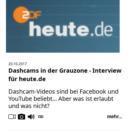
Facebook
Fotorecht
Google
Haftung
Influencer
Instagram
Internetrecht
Markenrecht
Meinungsfreiheit
20.10.2017
Dashcams in der Grauzone - Interview
Persönlichkeitsrecht
für heute.de
Print
Radio
Dashcam-Videos sind bei Facebook und
YouTube beliebt... Aber was ist erlaubt
Sportwetten
und was nicht?
TV
mehr...
Tagesspiegel
Urheberrecht