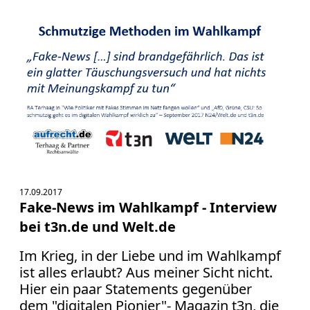
Verbraucherrecht
Volle
Kanne
WDR
Werbung
Wettbewerbsrecht
ZDF
online
print
17.09.2017
Fake-News im Wahlkampf - Interview
bei t3n.de und Welt.de
Im Krieg, in der Liebe und im Wahlkampf
ist alles erlaubt? Aus meiner Sicht nicht.
Hier ein paar Statements gegenüber
dem "digitalen Pionier"- Magazin t3n, die