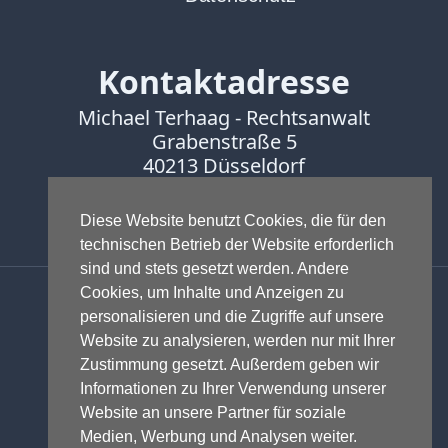
Kontaktadresse
Michael Terhaag - Rechtsanwalt
Grabenstraße 5
40213 Düsseldorf
Fon:
0211-16888600
Fax:
0211-16888601
Diese Website benutzt Cookies, die für den
technischen Betrieb der Website erforderlich
sind und stets gesetzt werden. Andere
Anwalt - Rechtsanwalt - Fachanwalt
Cookies, um Inhalte und Anzeigen zu
für Gewerblichen Rechtsschutz -
personalisieren und die Zugriffe auf unsere
Fachanwalt für IT-Recht -
Website zu analysieren, werden nur mit Ihrer
Markenrecht
,
Wettbewerbsrecht
,
Zustimmung gesetzt. Außerdem geben wir
Urheberrecht
,
IT-Recht und
Informationen zu Ihrer Verwendung unserer
Onlinerecht
,
E-Commerce
,
Website an unsere Partner für soziale
Designrecht
,
Medienrecht &
Medien, Werbung und Analysen weiter.