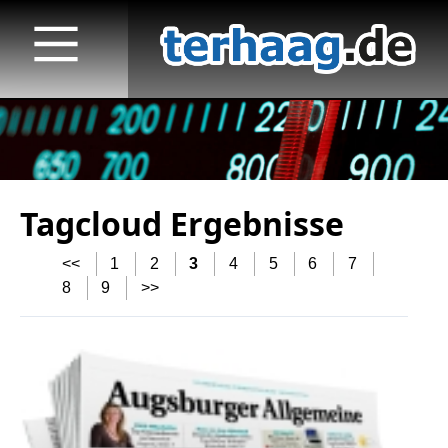
Tagcloud Ergebnisse
Startseite
<<
1
2
3
4
5
6
7
Veröffentlichungen
8
9
>>
TV
Radio
print & online