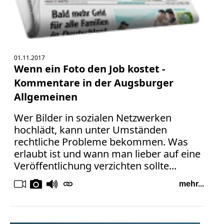
Bücher
Vita
Kontakt
01.11.2017
Wenn ein Foto den Job kostet -
Datenschutz
Kommentare in der Augsburger
Allgemeinen
Wer Bilder in sozialen Netzwerken
AGB
hochlädt, kann unter Umständen
Abmahnung
rechtliche Probleme bekommen. Was
Aktuelle
erlaubt ist und wann man lieber auf eine
Stunde
Veröffentlichung verzichten sollte...
BGH
mehr...
Beleidigung
Datenschutz
Ebay