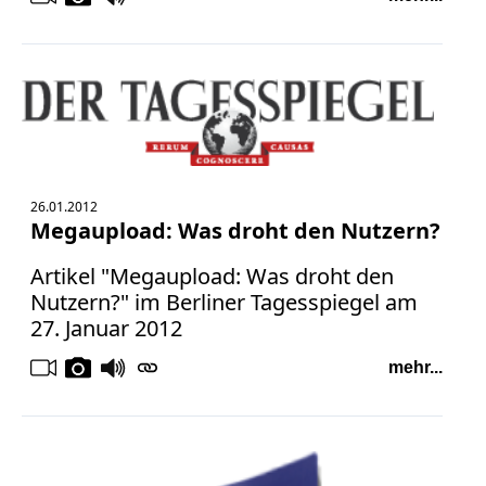
Facebook
Fotorecht
Google
Haftung
Influencer
Instagram
Internetrecht
Markenrecht
26.01.2012
Megaupload: Was droht den Nutzern?
Meinungsfreiheit
Persönlichkeitsrecht
Artikel "Megaupload: Was droht den
Print
Nutzern?" im Berliner Tagesspiegel am
27. Januar 2012
Radio
Sportwetten
mehr...
TV
Tagesspiegel
Urheberrecht