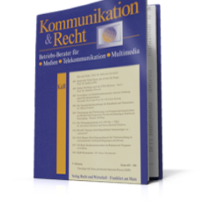
Verbraucherrecht
Volle
Kanne
WDR
Werbung
Wettbewerbsrecht
ZDF
online
print