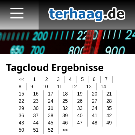
Tagcloud Ergebnisse
Startseite
<<
1
2
3
4
5
6
7
Veröffentlichungen
8
9
10
11
12
13
14
15
16
17
18
19
20
21
TV
22
23
24
25
26
27
28
Radio
29
30
31
32
33
34
35
36
37
38
39
40
41
42
print & online
43
44
45
46
47
48
49
50
51
52
>>