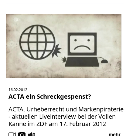
Bücher
Vita
Kontakt
Datenschutz
AGB
Abmahnung
16.02.2012
Aktuelle
ACTA ein Schreckgespenst?
Stunde
BGH
ACTA, Urheberrecht und Markenpiraterie
Beleidigung
- aktuellen Liveinterview bei der Vollen
Datenschutz
Kanne im ZDF am 17. Februar 2012
Ebay
mehr...