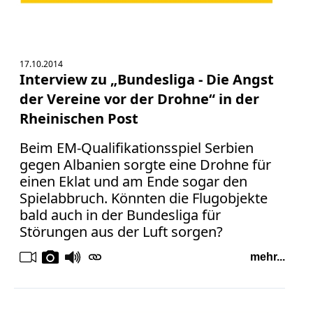
Bücher
Vita
17.10.2014
Kontakt
Interview zu „Bundesliga - Die Angst
der Vereine vor der Drohne“ in der
Datenschutz
Rheinischen Post
Beim EM-Qualifikationsspiel Serbien
gegen Albanien sorgte eine Drohne für
AGB
einen Eklat und am Ende sogar den
Abmahnung
Spielabbruch. Könnten die Flugobjekte
Aktuelle
bald auch in der Bundesliga für
Stunde
Störungen aus der Luft sorgen?
BGH
mehr...
Beleidigung
Datenschutz
Ebay