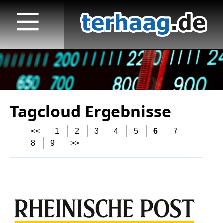
Tagcloud Ergebnisse
Startseite
<<
1
2
3
4
5
6
7
Veröffentlichungen
8
9
>>
TV
Radio
print & online