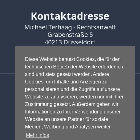
Kontaktadresse
Michael Terhaag - Rechtsanwalt
Grabenstraße 5
40213 Düsseldorf
Fon:
0211-16888600
Fax:
0211-16888601
Diese Website benutzt Cookies, die für den
technischen Betrieb der Website erforderlich
sind und stets gesetzt werden. Andere
Anwalt - Rechtsanwalt - Fachanwalt
Cookies, um Inhalte und Anzeigen zu
für Gewerblichen Rechtsschutz -
personalisieren und die Zugriffe auf unsere
Fachanwalt für IT-Recht -
Website zu analysieren, werden nur mit Ihrer
Markenrecht
,
Wettbewerbsrecht
,
Zustimmung gesetzt. Außerdem geben wir
Urheberrecht
,
IT-Recht und
Informationen zu Ihrer Verwendung unserer
Onlinerecht
,
E-Commerce
,
Website an unsere Partner für soziale
Designrecht
,
Medienrecht &
Medien, Werbung und Analysen weiter.
Presserecht
,
Datenschutzrecht
und
Mehr Infos