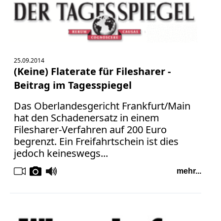
Facebook
Fotorecht
Google
Haftung
Influencer
25.09.2014
Instagram
(Keine) Flaterate für Filesharer -
Internetrecht
Beitrag im Tagesspiegel
Markenrecht
Meinungsfreiheit
Das Oberlandesgericht Frankfurt/Main
Persönlichkeitsrecht
hat den Schadenersatz in einem
Filesharer-Verfahren auf 200 Euro
Print
begrenzt. Ein Freifahrtschein ist dies
Radio
jedoch keineswegs...
Sportwetten
mehr...
TV
Tagesspiegel
Urheberrecht