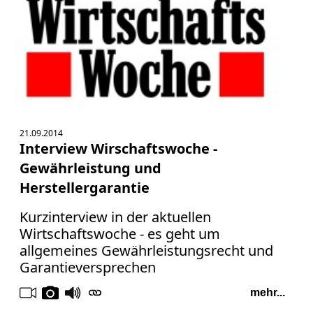
Verbraucherrecht
Volle
Kanne
WDR
Werbung
Wettbewerbsrecht
ZDF
21.09.2014
online
Interview Wirschaftswoche -
print
Gewährleistung und
Herstellergarantie
Kurzinterview in der aktuellen
Wirtschaftswoche - es geht um
allgemeines Gewährleistungsrecht und
Garantieversprechen
mehr...