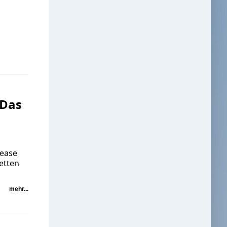
 Das
lease
etten
mehr...