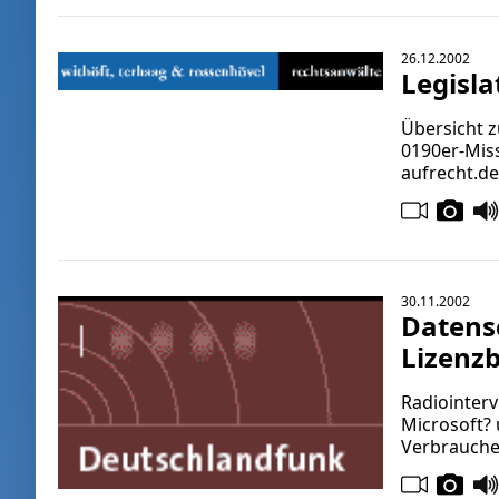
26.12.2002
Legisl
Übersicht 
0190er-Miss
aufrecht.d
30.11.2002
Datensc
Lizenz
Radiointerv
Microsoft?
Verbrauche