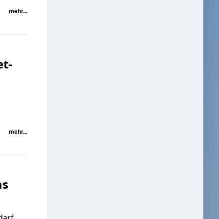
mehr...
t-
mehr...
as
darf