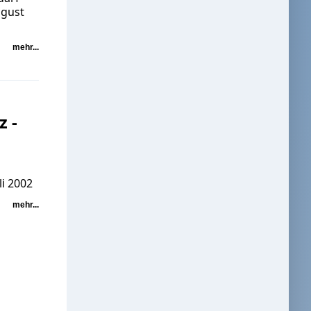
ugust
mehr...
 -
li 2002
mehr...