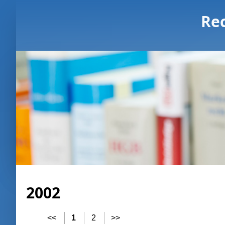
Re
2002
<<
1
2
>>