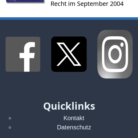
Bücher
Recht im September 2004
Vita
Kontakt
Datenschutz
AGB
Abmahnung
Aktuelle
Stunde
Quicklinks
BGH
Beleidigung
Kontakt
Datenschutz
Datenschutz
Ebay