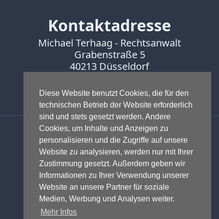
Facebook
Fotorecht
Kontaktadresse
Google
Michael Terhaag - Rechtsanwalt
Haftung
Grabenstraße 5
Influencer
40213 Düsseldorf
Instagram
Internetrecht
Fon:
0211-16888600
Markenrecht
Fax:
0211-16888601
Diese Website benutzt Cookies, die für den
Meinungsfreiheit
technischen Betrieb der Website erforderlich
Persönlichkeitsrecht
sind und stets gesetzt werden. Andere
Anwalt - Rechtsanwalt - Fachanwalt
Cookies, um Inhalte und Anzeigen zu
Print
für Gewerblichen Rechtsschutz -
personalisieren und die Zugriffe auf unsere
Radio
Fachanwalt für IT-Recht -
Website zu analysieren, werden nur mit Ihrer
Sportwetten
Markenrecht
,
Wettbewerbsrecht
,
Zustimmung gesetzt. Außerdem geben wir
TV
Urheberrecht
,
IT-Recht und
Informationen zu Ihrer Verwendung unserer
Onlinerecht
,
E-Commerce
,
Website an unsere Partner für soziale
Tagesspiegel
Designrecht
,
Medienrecht &
Medien, Werbung und Analysen weiter.
Urheberrecht
Presserecht
,
Datenschutzrecht
und
Mehr Infos