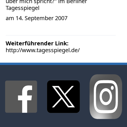
über mich spricht?" im Berliner
Bücher
Tagesspiegel
Vita
am 14. September 2007
Kontakt
Datenschutz
Weiterführender Link:
http://www.tagesspiegel.de/
AGB
Abmahnung
Aktuelle
Stunde
BGH
Beleidigung
Datenschutz
Ebay