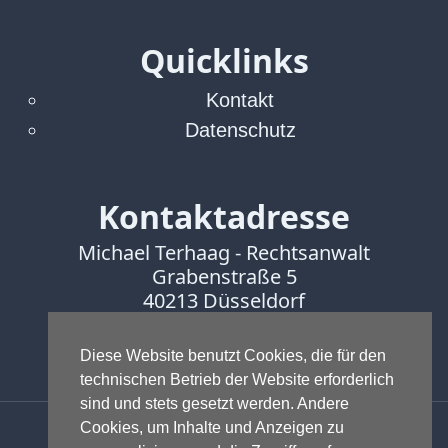
Facebook
Fotorecht
Quicklinks
Google
Haftung
Kontakt
Influencer
Datenschutz
Instagram
Internetrecht
Markenrecht
Kontaktadresse
Meinungsfreiheit
Persönlichkeitsrecht
Michael Terhaag - Rechtsanwalt
Print
Grabenstraße 5
40213 Düsseldorf
Radio
Sportwetten
Fon:
0211-16888600
TV
Fax:
0211-16888601
Diese Website benutzt Cookies, die für den
technischen Betrieb der Website erforderlich
Tagesspiegel
sind und stets gesetzt werden. Andere
Urheberrecht
Anwalt - Rechtsanwalt - Fachanwalt
Cookies, um Inhalte und Anzeigen zu