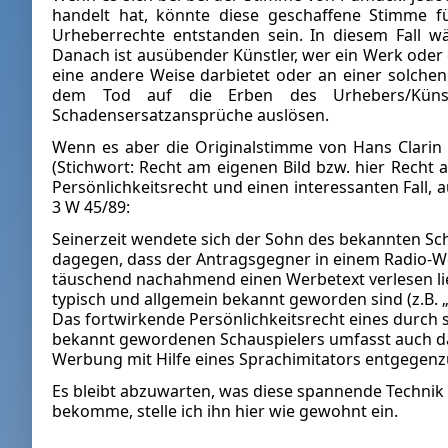
handelt hat, könnte diese geschaffene Stimme f
Urheberrechte entstanden sein. In diesem Fall 
Danach ist ausübender Künstler, wer ein Werk oder e
eine andere Weise darbietet oder an einer solchen
dem Tod auf die Erben des Urhebers/Künst
Schadensersatzansprüche auslösen.
Wenn es aber die Originalstimme von Hans Clarin 
(Stichwort: Recht am eigenen Bild bzw. hier Recht
Persönlichkeitsrecht und einen interessanten Fall, 
3 W 45/89:
Seinerzeit wendete sich der Sohn des bekannten Sch
dagegen, dass der Antragsgegner in einem Radio-W
täuschend nachahmend einen Werbetext verlesen li
typisch und allgemein bekannt geworden sind (z.B. 
Das fortwirkende Persönlichkeitsrecht eines durch
bekannt gewordenen Schauspielers umfasst auch das
Werbung mit Hilfe eines Sprachimitators entgegenz
Es bleibt abzuwarten, was diese spannende Technik n
bekomme, stelle ich ihn hier wie gewohnt ein.