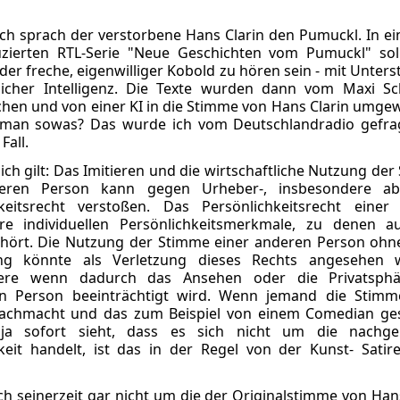
ch sprach der verstorbene Hans Clarin den Pumuckl. In ei
zierten RTL-Serie "Neue Geschichten vom Pumuckl" soll
 der freche, eigenwilliger Kobold zu hören sein - mit Unter
licher Intelligenz. Die Texte wurden dann vom Maxi Sc
hen und von einer KI in die Stimme von Hans Clarin umgew
 man sowas? Das wurde ich vom Deutschlandradio gefrag
Fall.
ich gilt: Das Imitieren und die wirtschaftliche Nutzung de
deren Person kann gegen Urheber-, insbesondere a
hkeitsrecht verstoßen. Das Persönlichkeitsrecht einer
hre individuellen Persönlichkeitsmerkmale, zu denen a
hört. Die Nutzung der Stimme einer anderen Person ohn
g könnte als Verletzung dieses Rechts angesehen 
dere wenn dadurch das Ansehen oder die Privatsph
en Person beeinträchtigt wird. Wenn jemand die Stimm
achmacht und das zum Beispiel von einem Comedian ges
ja sofort sieht, dass es sich nicht um die nachg
keit handelt, ist das in der Regel von der Kunst- Satire
h seinerzeit gar nicht um die der Originalstimme von Han