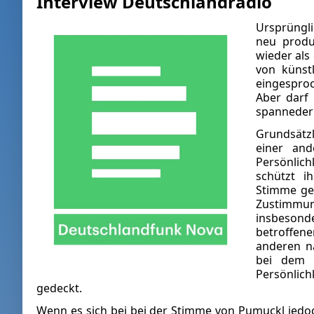
Interview Deutschlandradio
Ursprüngli
neu produ
wieder als
von künst
eingesproc
Aber darf
spanneder 
Grundsätzl
einer an
Persönlic
schützt i
Stimme ge
Zustimmun
insbeson
betroffen
anderen n
bei dem 
Persönlich
gedeckt.
Wenn es sich bei bei der Stimme von Pumuckl jedoc