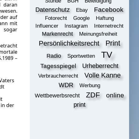
Stunde
BGH
Beleidigung
d daran
Datenschutz
Facebook
Ebay
ewesen.
oder auf
Fotorecht
Google
Haftung
ann mit
Influencer
Instagram
Internetrecht
 sogar
Markenrecht
Meinungsfreiheit
Print
Persönlichkeitsrecht
etracht
mortale
TV
Radio
Sportwetten
.1989 –
Urheberrecht
Tagesspiegel
Volle Kanne
Verbraucherrecht
Vaters
WDR
Werbung
dt
ZDF
online
Wettbewerbsrecht
it
print
in der