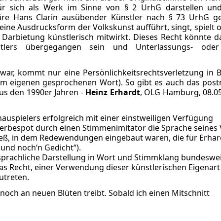
ür sich als Werk im Sinne von § 2 UrhG darstellen un
wäre Hans Clarin ausübender Künstler nach § 73 UrhG g
ine Ausdrucksform der Volkskunst aufführt, singt, spielt 
 Darbietung künstlerisch mitwirkt. Dieses Recht könnte d
lers übergegangen sein und Unterlassungs- oder
war, kommt nur eine Persönlichkeitsrechtsverletzung in B
 am eigenen gesprochenen Wort). So gibt es auch das post
aus den 1990er Jahren -
Heinz Erhardt
, OLG Hamburg, 08.05
auspielers erfolgreich mit einer einstweiligen Verfügung
erbespot durch einen Stimmenimitator die Sprache seines 
eß, in dem Redewendungen eingebaut waren, die für Erhar
„und noch‘n Gedicht“).
 sprachliche Darstellung in Wort und Stimmklang bundeswe
 Recht, einer Verwendung dieser künstlerischen Eigenart 
utreten.
och an neuen Blüten treibt. Sobald ich einen Mitschnitt