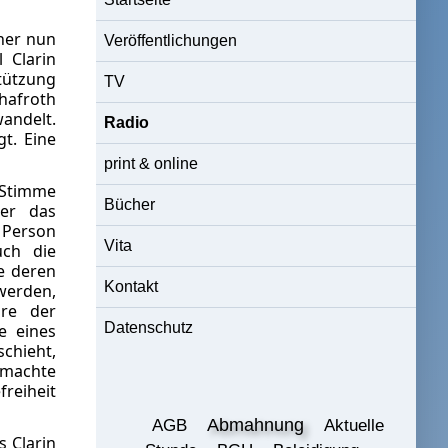
ner nun
Veröffentlichungen
 Clarin
stützung
TV
hafroth
andelt.
Radio
t. Eine
print & online
r Stimme
Bücher
ber das
 Person
Vita
uch die
e deren
Kontakt
werden,
äre der
Datenschutz
e eines
chieht,
emachte
freiheit
Abmahnung
AGB
Aktuelle
s Clarin