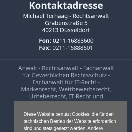
Kontaktadresse
Michael Terhaag - Rechtsanwalt
Grabenstraße 5
40213 Düsseldorf
Fon:
0211-16888600
Fax:
0211-16888601
Anwalt - Rechtsanwalt - Fachanwalt
für Gewerblichen Rechtsschutz -
Fachanwalt für IT-Recht -
Markenrecht
,
Wettbewerbsrecht
,
Urheberrecht
,
IT-Recht und
Onlinerecht
,
E-Commerce
,
Designrecht
,
Medienrecht &
Diese Website benutzt Cookies, die für den
Presserecht
,
Datenschutzrecht
und
technischen Betrieb der Website erforderlich
Glücksspielrecht
-
Abmahnung
und
sind und stets gesetzt werden. Andere
Einstweilige Verfügung