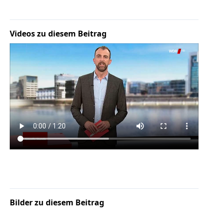
Facebook
Fotorecht
Google
Videos zu diesem Beitrag
Haftung
Influencer
Instagram
Internetrecht
Markenrecht
Meinungsfreiheit
Persönlichkeitsrecht
Print
Radio
Sportwetten
TV
Tagesspiegel
Bilder zu diesem Beitrag
Urheberrecht