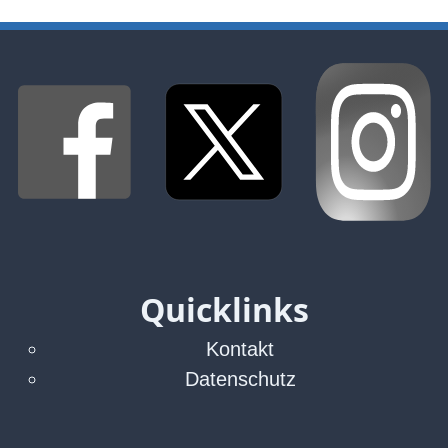
Verbraucherrecht
Volle
Kanne
WDR
Werbung
Wettbewerbsrecht
ZDF
online
print
Quicklinks
Kontakt
Datenschutz