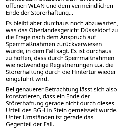
Bücher
offenen WLAN und dem vermeindlichen
Ende der Störerhaftung...
Vita
Es bleibt aber durchaus noch abzuwarten,
was das Oberlandesgericht Düsseldorf zu
Kontakt
die Frage nach dem Anspruch auf
Datenschutz
Sperrmaßnahmen zurückverwiesen
wurde, in dem Fall sagt. Es ist durchaus
zu hoffen, dass durch Sperrmaßnahmen
wie notwendige Registrierungen u.a. die
Störerhaftung durch die Hintertür wieder
AGB
eingeführt wird.
Abmahnung
Aktuelle
Bei genauerer Betrachtung lässt sich also
Stunde
konstatieren, dass ein Ende der
BGH
Störerhaftung gerade nicht durch dieses
Beleidigung
Urteil des BGH in Stein gemeisselt wurde.
Datenschutz
Unter Umständen ist gerade das
Gegenteil der Fall.
Ebay