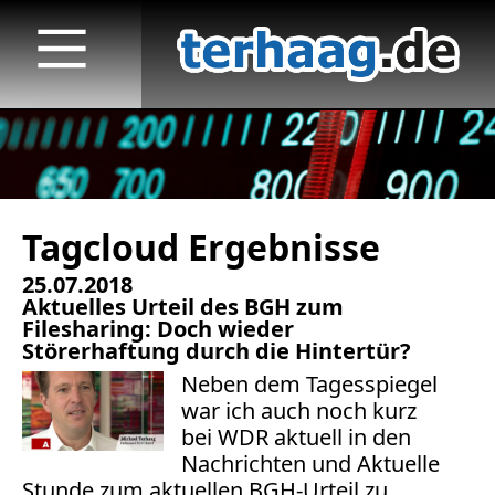
Tagcloud Ergebnisse
Startseite
25.07.2018
Veröffentlichungen
Aktuelles Urteil des BGH zum
Filesharing: Doch wieder
TV
Störerhaftung durch die Hintertür?
Neben dem
Tagesspiegel
Radio
war ich auch noch kurz
bei WDR aktuell in den
print & online
Nachrichten und Aktuelle
Stunde zum aktuellen BGH-Urteil zu