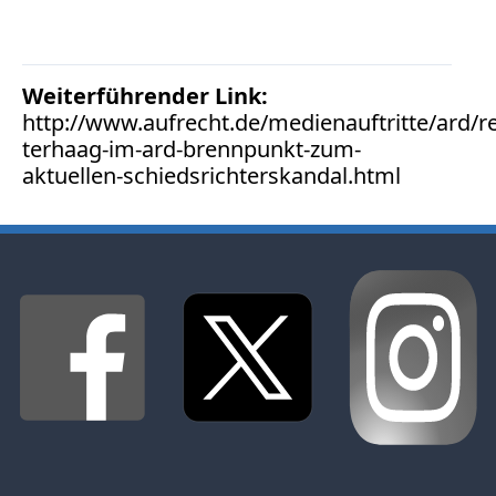
Facebook
Fotorecht
Google
Weiterführender Link:
Haftung
http://www.aufrecht.de/medienauftritte/ard/r
Influencer
terhaag-im-ard-brennpunkt-zum-
Instagram
aktuellen-schiedsrichterskandal.html
Internetrecht
Markenrecht
Meinungsfreiheit
Persönlichkeitsrecht
Print
Radio
Sportwetten
TV
Tagesspiegel
Urheberrecht