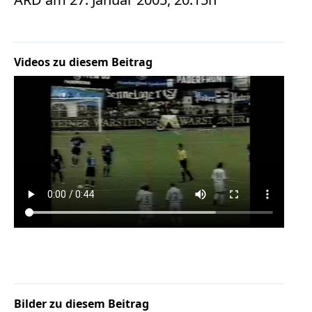
Bücher
Vita
Videos zu diesem Beitrag
Kontakt
Datenschutz
AGB
Abmahnung
Aktuelle
Stunde
BGH
Beleidigung
Datenschutz
Ebay
Bilder zu diesem Beitrag