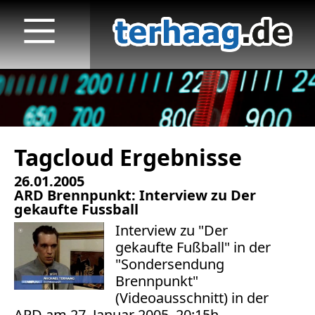
Tagcloud Ergebnisse
Startseite
26.01.2005
Veröffentlichungen
ARD Brennpunkt: Interview zu Der
gekaufte Fussball
TV
Interview zu "Der
gekaufte Fußball" in der
Radio
"Sondersendung
Brennpunkt"
print & online
(Videoausschnitt) in der
ARD am 27. Januar 2005, 20:15h