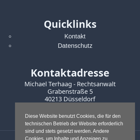
Verbraucherrecht
Volle
Kanne
Quicklinks
WDR
Kontakt
Werbung
Datenschutz
Wettbewerbsrecht
ZDF
online
Kontaktadresse
print
Michael Terhaag - Rechtsanwalt
Grabenstraße 5
40213 Düsseldorf
Fon:
0211-16888600
Fax:
0211-16888601
Diese Website benutzt Cookies, die für den
technischen Betrieb der Website erforderlich
sind und stets gesetzt werden. Andere
Anwalt - Rechtsanwalt - Fachanwalt
Cookies, um Inhalte und Anzeigen zu