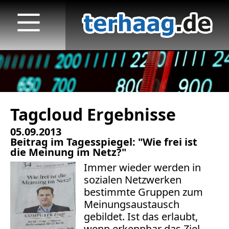
Tagcloud Ergebnisse
Startseite
05.09.2013
Veröffentlichungen
Beitrag im Tagesspiegel: "Wie frei ist
die Meinung im Netz?"
TV
Immer wieder werden in
sozialen Netzwerken
Radio
bestimmte Gruppen zum
Meinungsaustausch
print & online
gebildet. Ist das erlaubt,
wenn erkennbar das Ziel