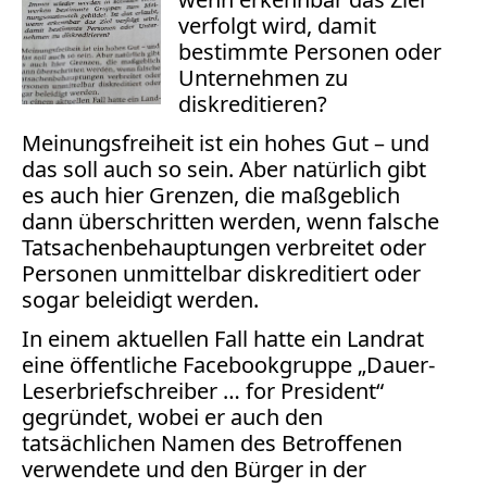
Bücher
verfolgt wird, damit
bestimmte Personen oder
Vita
Unternehmen zu
diskreditieren?
Kontakt
Meinungsfreiheit ist ein hohes Gut – und
Datenschutz
das soll auch so sein. Aber natürlich gibt
es auch hier Grenzen, die maßgeblich
dann überschritten werden, wenn falsche
Tatsachenbehauptungen verbreitet oder
Personen unmittelbar diskreditiert oder
AGB
sogar beleidigt werden.
Abmahnung
Aktuelle
In einem aktuellen Fall hatte ein Landrat
Stunde
eine öffentliche Facebookgruppe „Dauer-
BGH
Leserbriefschreiber … for President“
Beleidigung
gegründet, wobei er auch den
Datenschutz
tatsächlichen Namen des Betroffenen
verwendete und den Bürger in der
Ebay