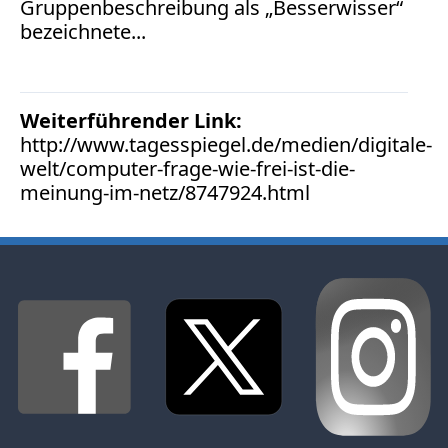
Gruppenbeschreibung als „Besserwisser“
Facebook
bezeichnete...
Fotorecht
Google
Haftung
Influencer
Weiterführender Link:
Instagram
http://www.tagesspiegel.de/medien/digitale-
Internetrecht
welt/computer-frage-wie-frei-ist-die-
Markenrecht
meinung-im-netz/8747924.html
Meinungsfreiheit
Persönlichkeitsrecht
Print
Radio
Sportwetten
TV
Tagesspiegel
Urheberrecht