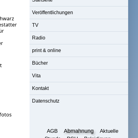
Veröffentlichungen
chwarz
statter
TV
ür
Radio
er
print & online
Bücher
t
Vita
Kontakt
Datenschutz
efotos
Abmahnung
AGB
Aktuelle