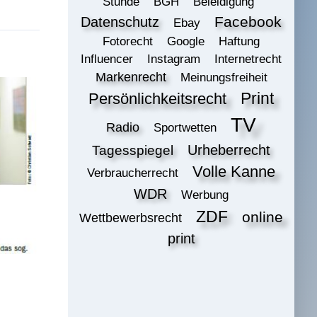
Stunde
BGH
Beleidigung
Datenschutz
Facebook
Ebay
Fotorecht
Google
Haftung
Influencer
Instagram
Internetrecht
Markenrecht
Meinungsfreiheit
Print
Persönlichkeitsrecht
TV
Radio
Sportwetten
Urheberrecht
Tagesspiegel
Volle Kanne
Verbraucherrecht
WDR
Werbung
ZDF
online
Wettbewerbsrecht
print