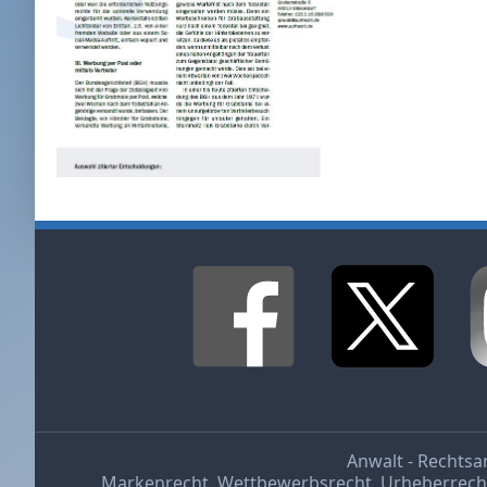
Anwalt - Rechtsa
Markenrecht
,
Wettbewerbsrecht
,
Urheberrech