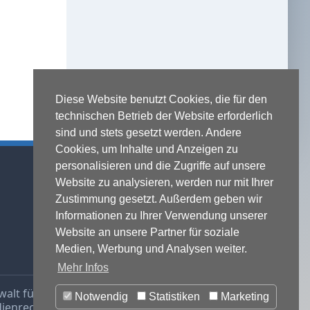
Diese Website benutzt Cookies, die für den
technischen Betrieb der Website erforderlich
sind und stets gesetzt werden. Andere
Cookies, um Inhalte und Anzeigen zu
Kontaktadresse
personalisieren und die Zugriffe auf unsere
Website zu analysieren, werden nur mit Ihrer
Michael Terhaag - Rechtsanwalt
Grabenstraße 5
Zustimmung gesetzt. Außerdem geben wir
40213 Düsseldorf
Informationen zu Ihrer Verwendung unserer
Website an unsere Partner für soziale
Fon:
0211-16888600
Fax:
0211-16888601
Medien, Werbung und Analysen weiter.
Mehr Infos
lt für IT-Recht -
Notwendig
Statistiken
Marketing
ienrecht & Presserecht
,
Datenschutzrecht
und