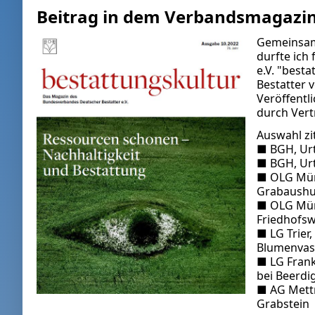
Beitrag in dem Verbandsmagazin 
Gemeinsamt
durfte ich
e.V.
"bestat
Bestatter 
Veröffentl
durch Vertr
Auswahl zi
■ BGH, Urt
■ BGH, Urt
■ OLG Münc
Grabaushu
■ OLG Münc
Friedhofs
■ LG Trier
Blumenvas
■ LG Frankf
bei Beerdi
■ AG Mettm
Grabstein