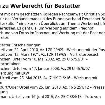
zu Werberecht für Bestatter
 mit dem geschätzten Kollegen Rechtsanwalt Christian S
 für das Verbandsmagazin des
Bundesverband Deutscher Be
terkultur" eine kurzen Überblick zum Thema Werberecht f
verfassen. Es geht u.a. um Werbung auf dem Friedhof,
ichung von Fotos im Internet und Werbung mit der Post od
eter.
tierter Entscheidungen:
eil vom 22. April 2010, Az. I ZR 29/09 – Werbung mit der Pos
eil vom 12. März 1971, Az. I ZR 119/69 – Vertreterbesuch
hen, Urteil vom 16. Mai 2002, Az. 29 U 5753/01 –
bcontainer
hen, Urteil vom 17. Januar 2008, Az. 29 U 4576/07 –
werbung mit LKW
, Urteil vom 25. Mai 2016, Az. 7 HK O 6/16 – Werbung mit
e
urt/Oder, Urteil vom 25. Juni 2013, Az. 16 S 251/12 – Press
gung
ann, Urteil vom 16. Juni 2015, Az. 25 C 384/15 – Foto von