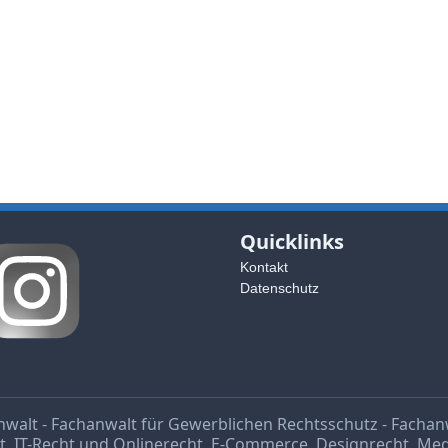
Quicklinks
Kontakt
Datenschutz
nwalt - Fachanwalt für Gewerblichen Rechtsschutz - Fachanwa
t
,
IT-Recht und Onlinerecht
,
E-Commerce
,
Designrecht
,
Med