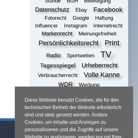
Stunde
BGH
Beleidigung
Datenschutz
Facebook
Ebay
Fotorecht
Google
Haftung
Influencer
Instagram
Internetrecht
Markenrecht
Meinungsfreiheit
Print
Persönlichkeitsrecht
TV
Radio
Sportwetten
Urheberrecht
Tagesspiegel
Volle Kanne
Verbraucherrecht
WDR
Werbung
ZDF
online
Wettbewerbsrecht
Diese Website benutzt Cookies, die für den
print
technischen Betrieb der Website erforderlich
sind und stets gesetzt werden. Andere
Cookies, um Inhalte und Anzeigen zu
Kontaktadresse
personalisieren und die Zugriffe auf unsere
Website zu analysieren, werden nur mit Ihrer