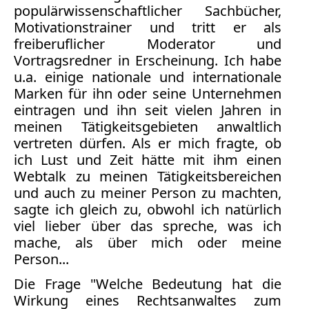
Bücher
populärwissenschaftlicher Sachbücher,
Motivationstrainer und tritt er als
Vita
freiberuflicher Moderator und
Vortragsredner in Erscheinung. Ich habe
Kontakt
u.a. einige nationale und internationale
Marken für ihn oder seine Unternehmen
Datenschutz
eintragen und ihn seit vielen Jahren in
meinen Tätigkeitsgebieten anwaltlich
vertreten dürfen. Als er mich fragte, ob
ich Lust und Zeit hätte mit ihm einen
AGB
Webtalk zu meinen Tätigkeitsbereichen
Abmahnung
und auch zu meiner Person zu machten,
Aktuelle
sagte ich gleich zu, obwohl ich natürlich
viel lieber über das spreche, was ich
Stunde
mache, als über mich oder meine
BGH
Person...
Beleidigung
Datenschutz
Die Frage "Welche Bedeutung hat die
Ebay
Wirkung eines Rechtsanwaltes zum