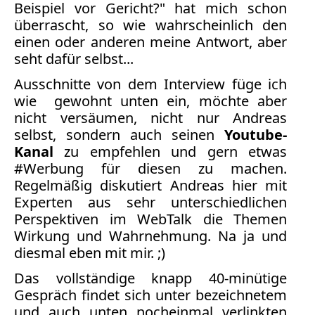
Facebook
Beispiel vor Gericht?" hat mich schon
überrascht, so wie wahrscheinlich den
Fotorecht
einen oder anderen meine Antwort, aber
Google
seht dafür selbst...
Haftung
Influencer
Ausschnitte von dem Interview füge ich
Instagram
wie gewohnt unten ein, möchte aber
Internetrecht
nicht versäumen, nicht nur Andreas
Markenrecht
selbst, sondern auch seinen
Youtube-
Meinungsfreiheit
Kanal
zu empfehlen und gern etwas
Persönlichkeitsrecht
#Werbung für diesen zu machen.
Regelmäßig diskutiert Andreas hier mit
Print
Experten aus sehr unterschiedlichen
Radio
Perspektiven im WebTalk die Themen
Sportwetten
Wirkung und Wahrnehmung. Na ja und
TV
diesmal eben mit mir. ;)
Das vollständige knapp 40-minütige
Tagesspiegel
Gespräch findet sich unter bezeichnetem
Urheberrecht
und auch unten nocheinmal verlinkten