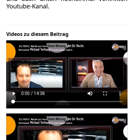
Verbraucherrecht
Youtube-Kanal.
Volle
Kanne
WDR
Videos zu diesem Beitrag
Werbung
Wettbewerbsrecht
ZDF
online
print