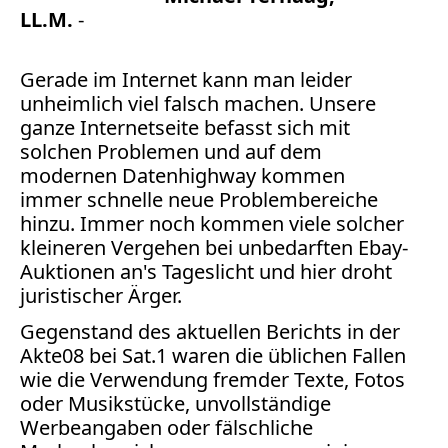
Bücher
LL.M.
-
Vita
Gerade im Internet kann man leider
unheimlich viel falsch machen. Unsere
Kontakt
ganze Internetseite befasst sich mit
Datenschutz
solchen Problemen und auf dem
modernen Datenhighway kommen
immer schnelle neue Problembereiche
hinzu. Immer noch kommen viele solcher
kleineren Vergehen bei unbedarften Ebay-
AGB
Auktionen an's Tageslicht und hier droht
Abmahnung
juristischer Ärger.
Aktuelle
Stunde
Gegenstand des aktuellen Berichts in der
BGH
Akte08 bei Sat.1 waren die üblichen Fallen
Beleidigung
wie die Verwendung fremder Texte, Fotos
Datenschutz
oder Musikstücke, unvollständige
Werbeangaben oder fälschliche
Ebay