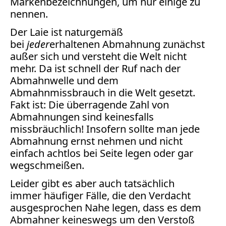
Markenbezeichnungen, um nur einige zu
Facebook
nennen.
Fotorecht
Der Laie ist naturgemäß
Google
bei
jeder
erhaltenen Abmahnung zunächst
Haftung
außer sich und versteht die Welt nicht
Influencer
mehr. Da ist schnell der Ruf nach der
Instagram
Abmahnwelle und dem
Internetrecht
Abmahnmissbrauch in die Welt gesetzt.
Markenrecht
Fakt ist: Die überragende Zahl von
Meinungsfreiheit
Abmahnungen sind keinesfalls
Persönlichkeitsrecht
missbräuchlich! Insofern sollte man jede
Print
Abmahnung ernst nehmen und nicht
einfach achtlos bei Seite legen oder gar
Radio
wegschmeißen.
Sportwetten
TV
Leider gibt es aber auch tatsächlich
immer häufiger Fälle, die den Verdacht
Tagesspiegel
ausgesprochen Nahe legen, dass es dem
Urheberrecht
Abmahner keineswegs um den Verstoß