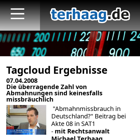
Tagcloud Ergebnisse
Startseite
07.04.2008
Veröffentlichungen
Die überragende Zahl von
Abmahnungen sind keinesfalls
TV
missbräuchlich
"Abmahnmissbrauch in
Radio
Deutschland?" Beitrag bei
Akte 08 in SAT1
print & online
-
mit Rechtsanwalt
Michael Terhaag,