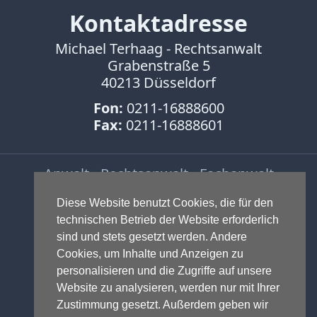
Kontaktadresse
Michael Terhaag - Rechtsanwalt
Grabenstraße 5
40213 Düsseldorf
Fon:
0211-16888600
Fax:
0211-16888601
Anwalt - Rechtsanwalt - Fachanwalt
für Gewerblichen Rechtsschutz -
Diese Website benutzt Cookies, die für den
Fachanwalt für IT-Recht -
technischen Betrieb der Website erforderlich
Markenrecht
,
Wettbewerbsrecht
,
sind und stets gesetzt werden. Andere
Urheberrecht
,
IT-Recht und
Cookies, um Inhalte und Anzeigen zu
Onlinerecht
,
E-Commerce
,
personalisieren und die Zugriffe auf unsere
Designrecht
,
Medienrecht &
Website zu analysieren, werden nur mit Ihrer
Presserecht
,
Datenschutzrecht
und
Zustimmung gesetzt. Außerdem geben wir
Glücksspielrecht
-
Abmahnung
und