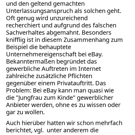
Verbraucherrecht
und den geltend gemachten
Volle
Unterlassungsanspruch als solchen geht.
Oft genug wird unzureichend
Kanne
recherchiert und aufgrund des falschen
WDR
Sachverhaltes abgemahnt. Besonders
Werbung
knifflig ist in diesem Zusammenhang zum
Wettbewerbsrecht
Beispiel die behauptete
ZDF
Unternehmereigenschaft bei eBay.
Bekanntermaßen begründet das
online
gewerbliche Auftreten im Internet
print
zahlreiche zusätzliche Pflichten
gegenüber einem Privatauftritt. Das
Problem: Bei eBay kann man quasi wie
die "Jungfrau zum Kinde" gewerblicher
Anbieter werden, ohne es zu wissen oder
gar zu wollen.
Auch hierüber hatten wir schon mehrfach
berichtet, vgl. unter anderem die