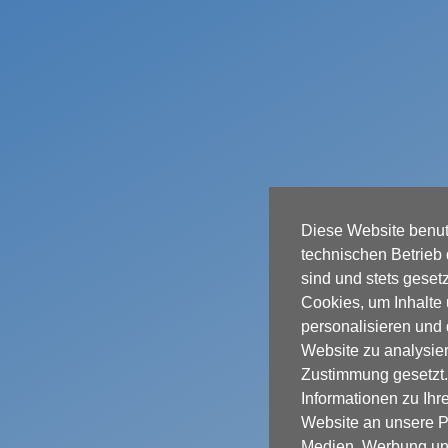
Diese Website benutz
technischen Betrieb 
sind und stets geset
Cookies, um Inhalte
personalisieren und 
Website zu analysier
Zustimmung gesetzt
Informationen zu Ih
Website an unsere Pa
Medien, Werbung und