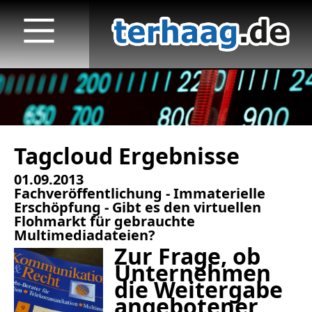
Tagcloud Ergebnisse
Startseite
01.09.2013
Veröffentlichungen
Fachveröffentlichung - Immaterielle
Erschöpfung - Gibt es den virtuellen
TV
Flohmarkt für gebrauchte
Multimediadateien?
Zur Frage, ob
Radio
Unternehmen
die Weitergabe
print & online
angebotener