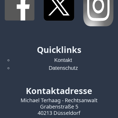
Verbraucherrecht
Volle
Kanne
WDR
Werbung
Wettbewerbsrecht
ZDF
Quicklinks
online
Kontakt
print
Datenschutz
Kontaktadresse
Michael Terhaag - Rechtsanwalt
Grabenstraße 5
40213 Düsseldorf