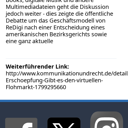
Facebook
Multimediadateien geht die Diskussion
Fotorecht
jedoch weiter - dies zeigte die öffentliche
Google
Debatte um das Geschäftsmodell von
Haftung
ReDigi nach einer Entscheidung eines
Influencer
amerikanischen Bezirksgerichts sowie
Instagram
eine ganz aktuelle
Internetrecht
Markenrecht
Meinungsfreiheit
Weiterführender Link:
Persönlichkeitsrecht
http://www.kommunikationundrecht.de/detail/-
Print
Erschoepfung-Gibt-es-den-virtuellen-
Flohmarkt-1799295660
Radio
Sportwetten
TV
Tagesspiegel
Urheberrecht