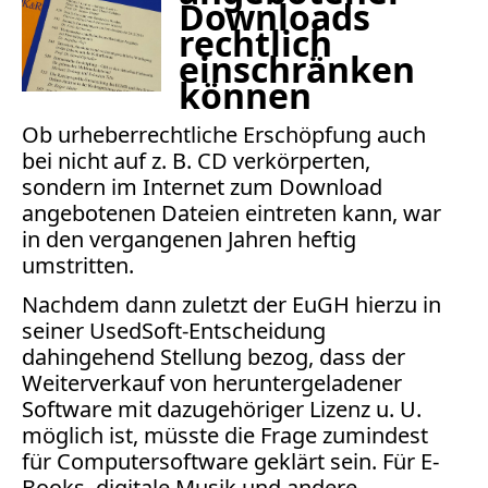
Downloads
Bücher
rechtlich
einschränken
Vita
können
Kontakt
Ob urheberrechtliche Erschöpfung auch
bei nicht auf z. B. CD verkörperten,
Datenschutz
sondern im Internet zum Download
angebotenen Dateien eintreten kann, war
in den vergangenen Jahren heftig
umstritten.
AGB
Abmahnung
Nachdem dann zuletzt der EuGH hierzu in
Aktuelle
seiner UsedSoft-Entscheidung
dahingehend Stellung bezog, dass der
Stunde
Weiterverkauf von heruntergeladener
BGH
Software mit dazugehöriger Lizenz u. U.
Beleidigung
möglich ist, müsste die Frage zumindest
Datenschutz
für Computersoftware geklärt sein. Für E-
Ebay
Books, digitale Musik und andere