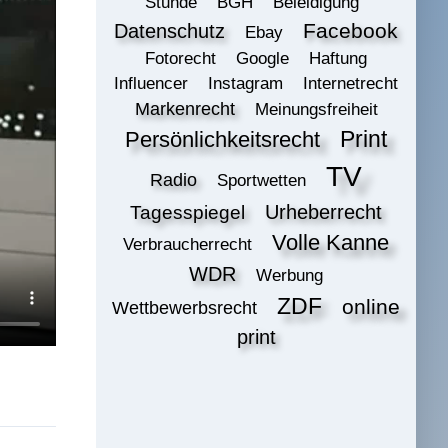
Stunde
BGH
Beleidigung
Datenschutz
Facebook
Ebay
Fotorecht
Google
Haftung
Influencer
Instagram
Internetrecht
Markenrecht
Meinungsfreiheit
Print
Persönlichkeitsrecht
TV
Radio
Sportwetten
Urheberrecht
Tagesspiegel
Volle Kanne
Verbraucherrecht
WDR
Werbung
ZDF
online
Wettbewerbsrecht
print