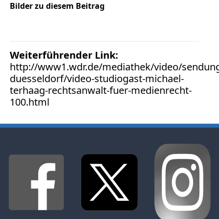
Facebook
Bilder zu diesem Beitrag
Fotorecht
Google
Haftung
Weiterführender Link:
Influencer
http://www1.wdr.de/mediathek/video/sendunge
Instagram
duesseldorf/video-studiogast-michael-
Internetrecht
terhaag-rechtsanwalt-fuer-medienrecht-
Markenrecht
100.html
Meinungsfreiheit
Persönlichkeitsrecht
Print
Radio
Sportwetten
TV
Tagesspiegel
Urheberrecht