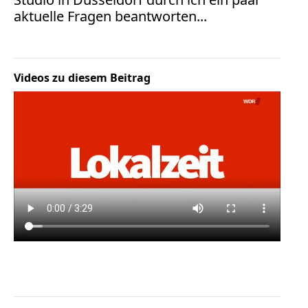
Bücher
aktuelle Fragen beantworten...
Vita
Kontakt
Videos zu diesem Beitrag
Datenschutz
AGB
Abmahnung
Aktuelle
Stunde
BGH
Beleidigung
Datenschutz
Ebay