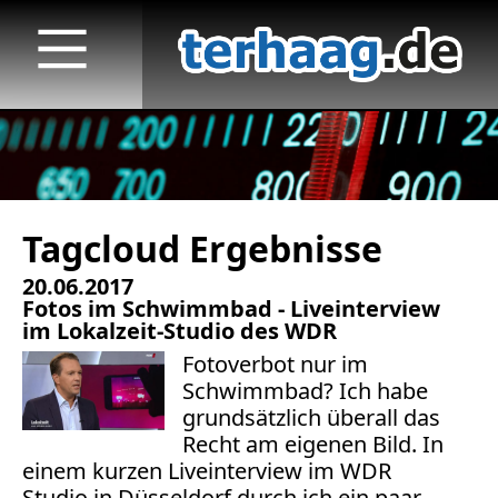
Tagcloud Ergebnisse
Startseite
20.06.2017
Veröffentlichungen
Fotos im Schwimmbad - Liveinterview
im Lokalzeit-Studio des WDR
TV
Fotoverbot nur im
Schwimmbad? Ich habe
Radio
grundsätzlich überall das
Recht am eigenen Bild. In
print & online
einem kurzen Liveinterview im WDR
Studio in Düsseldorf durch ich ein paar