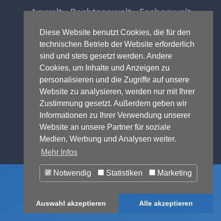
Anwalt - Rechtsanwalt - Fachanwalt
für Gewerblichen Rechtsschutz -
Diese Website benutzt Cookies, die für den
Fachanwalt für IT-Recht -
technischen Betrieb der Website erforderlich
Markenrecht
,
Wettbewerbsrecht
,
sind und stets gesetzt werden. Andere
Urheberrecht
,
IT-Recht und
Cookies, um Inhalte und Anzeigen zu
Onlinerecht
,
E-Commerce
,
personalisieren und die Zugriffe auf unsere
Designrecht
,
Medienrecht &
Website zu analysieren, werden nur mit Ihrer
Presserecht
,
Datenschutzrecht
und
Zustimmung gesetzt. Außerdem geben wir
Glücksspielrecht
-
Abmahnung
und
Informationen zu Ihrer Verwendung unserer
Einstweilige Verfügung
Website an unsere Partner für soziale
© 1999-2026 - RA Michael Terhaag,
Medien, Werbung und Analysen weiter.
LL.M.
Mehr Infos
Notwendig
Statistiken
Marketing
Auswahl akzeptieren
Alle akzeptieren