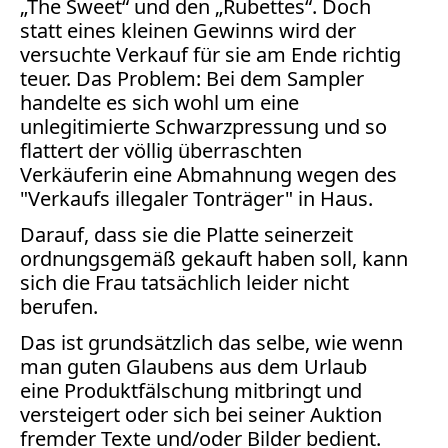
„The Sweet“ und den „Rubettes“. Doch
Facebook
statt eines kleinen Gewinns wird der
Fotorecht
versuchte Verkauf für sie am Ende richtig
Google
teuer. Das Problem: Bei dem Sampler
Haftung
handelte es sich wohl um eine
Influencer
unlegitimierte Schwarzpressung und so
Instagram
flattert der völlig überraschten
Internetrecht
Verkäuferin eine Abmahnung wegen des
Markenrecht
"Verkaufs illegaler Tonträger" in Haus.
Meinungsfreiheit
Darauf, dass sie die Platte seinerzeit
Persönlichkeitsrecht
ordnungsgemäß gekauft haben soll, kann
Print
sich die Frau tatsächlich leider nicht
Radio
berufen.
Sportwetten
Das ist grundsätzlich das selbe, wie wenn
TV
man guten Glaubens aus dem Urlaub
eine Produktfälschung mitbringt und
Tagesspiegel
versteigert oder sich bei seiner Auktion
Urheberrecht
fremder Texte und/oder Bilder bedient.