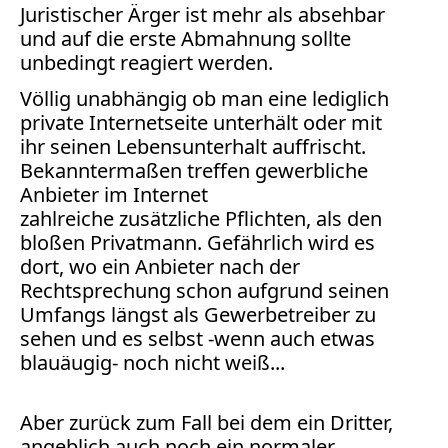
Verbraucherrecht
Juristischer Ärger ist mehr als absehbar
Volle
und auf die erste Abmahnung sollte
unbedingt reagiert werden.
Kanne
WDR
Völlig unabhängig ob man eine lediglich
private Internetseite unterhält oder mit
Werbung
ihr seinen Lebensunterhalt auffrischt.
Wettbewerbsrecht
Bekanntermaßen treffen gewerbliche
ZDF
Anbieter im Internet
online
zahlreiche zusätzliche Pflichten, als den
print
bloßen Privatmann. Gefährlich wird es
dort, wo ein Anbieter nach der
Rechtsprechung schon aufgrund seinen
Umfangs längst als Gewerbetreiber zu
sehen und es selbst -wenn auch etwas
blauäugig- noch nicht weiß...
Aber zurück zum Fall bei dem ein Dritter,
angeblich auch noch ein normaler