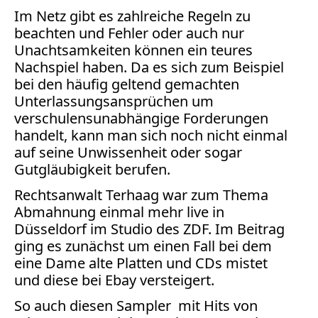
Bücher
Im Netz gibt es zahlreiche Regeln zu
beachten und Fehler oder auch nur
Vita
Unachtsamkeiten können ein teures
Nachspiel haben. Da es sich zum Beispiel
Kontakt
bei den häufig geltend gemachten
Unterlassungsansprüchen um
Datenschutz
verschulensunabhängige Forderungen
handelt, kann man sich noch nicht einmal
auf seine Unwissenheit oder sogar
Gutgläubigkeit berufen.
AGB
Rechtsanwalt Terhaag war zum Thema
Abmahnung
Abmahnung einmal mehr live in
Aktuelle
Düsseldorf im Studio des ZDF. Im Beitrag
Stunde
ging es zunächst um einen Fall bei dem
BGH
eine Dame alte Platten und CDs mistet
Beleidigung
und diese bei Ebay versteigert.
Datenschutz
So auch diesen Sampler mit Hits von
Ebay