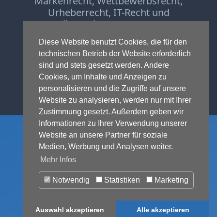
Markenrecht
,
Wettbewerbsrecht
,
Urheberrecht
,
IT-Recht und
Onlinerecht
,
E-Commerce
,
Designrecht
,
Medienrecht &
Diese Website benutzt Cookies, die für den
Presserecht
,
Datenschutzrecht
und
technischen Betrieb der Website erforderlich
Glücksspielrecht
-
Abmahnung
und
sind und stets gesetzt werden. Andere
Einstweilige Verfügung
Cookies, um Inhalte und Anzeigen zu
© 1999-2026 - RA Michael Terhaag,
personalisieren und die Zugriffe auf unsere
LL.M.
Website zu analysieren, werden nur mit Ihrer
Zustimmung gesetzt. Außerdem geben wir
Informationen zu Ihrer Verwendung unserer
Website an unsere Partner für soziale
Medien, Werbung und Analysen weiter.
Mehr Infos
Notwendig
Statistiken
Marketing
Auswahl akzeptieren
Alle akzeptieren