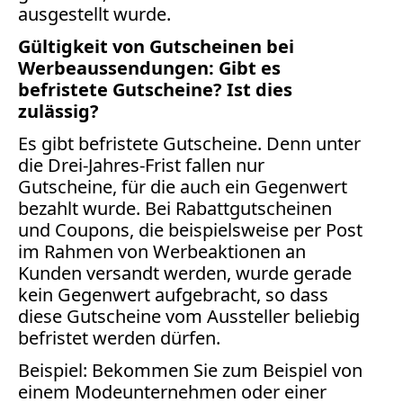
Facebook
ausgestellt wurde.
Fotorecht
Gültigkeit von Gutscheinen bei
Google
Werbeaussendungen: Gibt es
Haftung
befristete Gutscheine? Ist dies
Influencer
zulässig?
Instagram
Es gibt befristete Gutscheine. Denn unter
Internetrecht
die Drei-Jahres-Frist fallen nur
Markenrecht
Gutscheine, für die auch ein Gegenwert
Meinungsfreiheit
bezahlt wurde. Bei Rabattgutscheinen
Persönlichkeitsrecht
und Coupons, die beispielsweise per Post
Print
im Rahmen von Werbeaktionen an
Kunden versandt werden, wurde gerade
Radio
kein Gegenwert aufgebracht, so dass
Sportwetten
diese Gutscheine vom Aussteller beliebig
TV
befristet werden dürfen.
Tagesspiegel
Beispiel: Bekommen Sie zum Beispiel von
Urheberrecht
einem Modeunternehmen oder einer