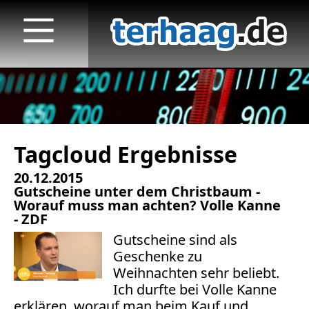
Tagcloud Ergebnisse
Startseite
20.12.2015
Veröffentlichungen
Gutscheine unter dem Christbaum -
Worauf muss man achten? Volle Kanne
TV
- ZDF
Gutscheine sind als
Radio
Geschenke zu
Weihnachten sehr beliebt.
print & online
Ich durfte bei Volle Kanne
erklären, worauf man beim Kauf und