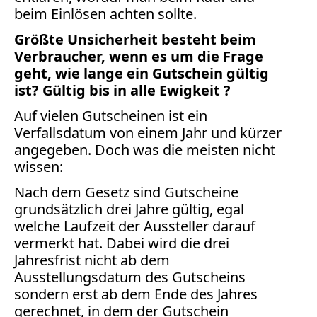
Bücher
beim Einlösen achten sollte.
Größte Unsicherheit besteht beim
Vita
Verbraucher, wenn es um die Frage
geht, wie lange ein Gutschein gültig
Kontakt
ist? Gültig bis in alle Ewigkeit ?
Datenschutz
Auf vielen Gutscheinen ist ein
Verfallsdatum von einem Jahr und kürzer
angegeben. Doch was die meisten nicht
wissen:
AGB
Nach dem Gesetz sind Gutscheine
Abmahnung
grundsätzlich drei Jahre gültig, egal
Aktuelle
welche Laufzeit der Aussteller darauf
Stunde
vermerkt hat. Dabei wird die drei
BGH
Jahresfrist nicht ab dem
Beleidigung
Ausstellungsdatum des Gutscheins
Datenschutz
sondern erst ab dem Ende des Jahres
Ebay
gerechnet, in dem der Gutschein