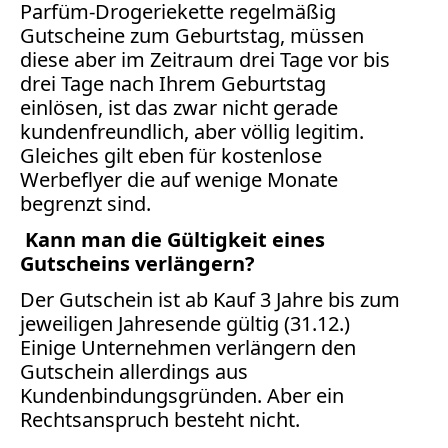
Verbraucherrecht
Parfüm-Drogeriekette regelmäßig
Volle
Gutscheine zum Geburtstag, müssen
diese aber im Zeitraum drei Tage vor bis
Kanne
drei Tage nach Ihrem Geburtstag
WDR
einlösen, ist das zwar nicht gerade
Werbung
kundenfreundlich, aber völlig legitim.
Wettbewerbsrecht
Gleiches gilt eben für kostenlose
ZDF
Werbeflyer die auf wenige Monate
begrenzt sind.
online
Kann man die Gültigkeit eines
print
Gutscheins verlängern?
Der Gutschein ist ab Kauf 3 Jahre bis zum
jeweiligen Jahresende gültig (31.12.)
Einige Unternehmen verlängern den
Gutschein allerdings aus
Kundenbindungsgründen. Aber ein
Rechtsanspruch besteht nicht.