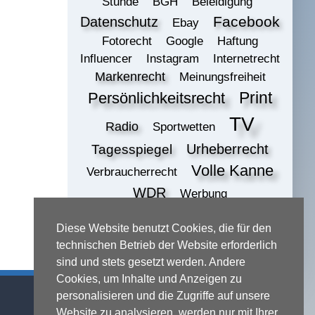
Stunde
BGH
Beleidigung
Datenschutz
Facebook
Ebay
Fotorecht
Google
Haftung
Influencer
Instagram
Internetrecht
Markenrecht
Meinungsfreiheit
Print
Persönlichkeitsrecht
TV
Radio
Sportwetten
Urheberrecht
Tagesspiegel
Volle Kanne
Verbraucherrecht
WDR
Werbung
ZDF
online
Wettbewerbsrecht
Diese Website benutzt Cookies, die für den
print
technischen Betrieb der Website erforderlich
sind und stets gesetzt werden. Andere
Cookies, um Inhalte und Anzeigen zu
Kontaktadresse
personalisieren und die Zugriffe auf unsere
Website zu analysieren, werden nur mit Ihrer