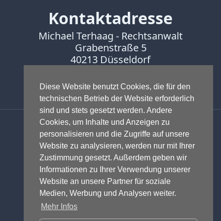
Verbraucherrecht
Kontaktadresse
Volle
Kanne
Michael Terhaag - Rechtsanwalt
Grabenstraße 5
WDR
40213 Düsseldorf
Werbung
Wettbewerbsrecht
Fon:
0211-16888600
ZDF
Fax:
0211-16888601
Diese Website benutzt Cookies, die für den
technischen Betrieb der Website erforderlich
online
sind und stets gesetzt werden. Andere
print
Anwalt - Rechtsanwalt - Fachanwalt
Cookies, um Inhalte und Anzeigen zu
für Gewerblichen Rechtsschutz -
personalisieren und die Zugriffe auf unsere
Fachanwalt für IT-Recht -
Website zu analysieren, werden nur mit Ihrer
Markenrecht
,
Wettbewerbsrecht
,
Zustimmung gesetzt. Außerdem geben wir
Urheberrecht
,
IT-Recht und
Informationen zu Ihrer Verwendung unserer
Onlinerecht
,
E-Commerce
,
Website an unsere Partner für soziale
Designrecht
,
Medienrecht &
Medien, Werbung und Analysen weiter.
Presserecht
,
Datenschutzrecht
und
Mehr Infos
Glücksspielrecht
-
Abmahnung
und