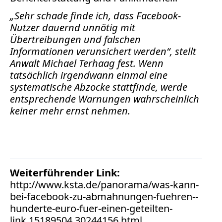
Bücher
„Sehr schade finde ich, dass Facebook-
Nutzer dauernd unnötig mit
Vita
Übertreibungen und falschen
Informationen verunsichert werden“, stellt
Kontakt
Anwalt Michael Terhaag fest. Wenn
Datenschutz
tatsächlich irgendwann einmal eine
systematische Abzocke stattfinde, werde
entsprechende Warnungen wahrscheinlich
keiner mehr ernst nehmen.
AGB
Abmahnung
Aktuelle
Stunde
Weiterführender Link:
BGH
http://www.ksta.de/panorama/was-kann-
Beleidigung
bei-facebook-zu-abmahnungen-fuehren--
Datenschutz
hunderte-euro-fuer-einen-geteilten-
Ebay
link,15189504,30244156.html