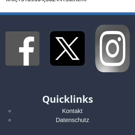
Facebook
Fotorecht
Google
Haftung
Influencer
Instagram
Internetrecht
Markenrecht
Meinungsfreiheit
Persönlichkeitsrecht
Print
Radio
Quicklinks
Sportwetten
TV
Kontakt
Tagesspiegel
Datenschutz
Urheberrecht