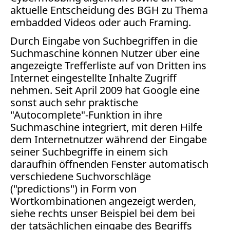
Bücher
aktuelle Entscheidung des BGH zu Thema
embadded Videos oder auch Framing.
Vita
Durch Eingabe von Suchbegriffen in die
Suchmaschine können Nutzer über eine
Kontakt
angezeigte Trefferliste auf von Dritten ins
Datenschutz
Internet eingestellte Inhalte Zugriff
nehmen. Seit April 2009 hat Google eine
sonst auch sehr praktische
"Autocomplete"-Funktion in ihre
Suchmaschine integriert, mit deren Hilfe
AGB
dem Internetnutzer während der Eingabe
Abmahnung
seiner Suchbegriffe in einem sich
Aktuelle
daraufhin öffnenden Fenster automatisch
Stunde
verschiedene Suchvorschläge
BGH
("predictions") in Form von
Beleidigung
Wortkombinationen angezeigt werden,
Datenschutz
siehe rechts unser Beispiel bei dem bei
Ebay
der tatsächlichen eingabe des Begriffs