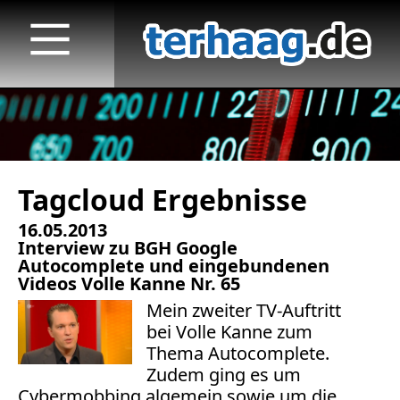
Tagcloud Ergebnisse
Startseite
16.05.2013
Veröffentlichungen
Interview zu BGH Google
Autocomplete und eingebundenen
TV
Videos Volle Kanne Nr. 65
Mein zweiter TV-Auftritt
Radio
bei Volle Kanne zum
Thema Autocomplete.
print & online
Zudem ging es um
Cybermobbing algemein sowie um die