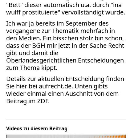
Facebook
"Bett" dieser automatisch u.a. durch "ina
wulff prostituierte" vervollständigt wurde.
Fotorecht
Google
Ich war ja bereits im September des
Haftung
vergangene zur Thematik mehrfach in
Influencer
den Medien. Ein bisschen stolz bin schon,
Instagram
dass der BGH mir jetzt in der Sache Recht
Internetrecht
gibt und damit die
Markenrecht
Oberlandesgerichtlichen Entscheidungen
Meinungsfreiheit
zum Thema kippt.
Persönlichkeitsrecht
Details zur aktuellen Entscheidung finden
Print
Sie hier bei
aufrecht.de. Unten gibts
wieder einmal einen Auschnitt von dem
Radio
Beitrag im ZDF.
Sportwetten
TV
Tagesspiegel
Videos zu diesem Beitrag
Urheberrecht