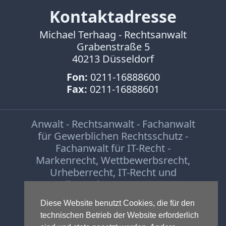
Kontaktadresse
Michael Terhaag - Rechtsanwalt
Grabenstraße 5
40213 Düsseldorf
Fon:
0211-16888600
Fax:
0211-16888601
Anwalt - Rechtsanwalt - Fachanwalt
für Gewerblichen Rechtsschutz -
Fachanwalt für IT-Recht -
Markenrecht
,
Wettbewerbsrecht
,
Urheberrecht
,
IT-Recht und
Onlinerecht
,
E-Commerce
,
Designrecht
,
Medienrecht &
Diese Website benutzt Cookies, die für den
Presserecht
,
Datenschutzrecht
und
technischen Betrieb der Website erforderlich
Glücksspielrecht
-
Abmahnung
und