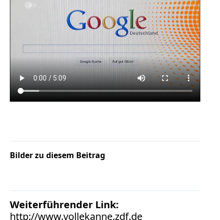
Verbraucherrecht
Volle
Kanne
WDR
Werbung
Wettbewerbsrecht
ZDF
online
print
Bilder zu diesem Beitrag
Weiterführender Link:
http://www.vollekanne.zdf.de