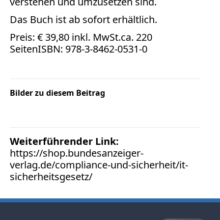
verstehen und umzusetzen sind.
Verbraucherrecht
Volle
Das Buch ist
ab sofort erhältlich.
Kanne
Preis: € 39,80 inkl. MwSt.ca. 220
WDR
SeitenISBN: 978-3-8462-0531-0
Werbung
Wettbewerbsrecht
ZDF
Bilder zu diesem Beitrag
online
print
Weiterführender Link:
https://shop.bundesanzeiger-
verlag.de/compliance-und-sicherheit/it-
sicherheitsgesetz/