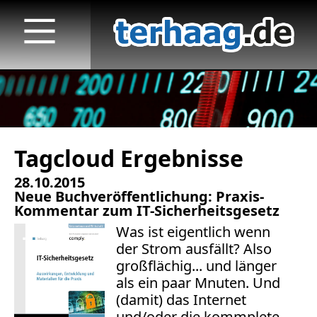
Tagcloud Ergebnisse
Startseite
28.10.2015
Veröffentlichungen
Neue Buchveröffentlichung: Praxis-
Kommentar zum IT-Sicherheitsgesetz
TV
Was ist eigentlich wenn
der Strom ausfällt? Also
Radio
großflächig... und länger
als ein paar Mnuten. Und
print & online
(damit) das Internet
und/oder die kommplete