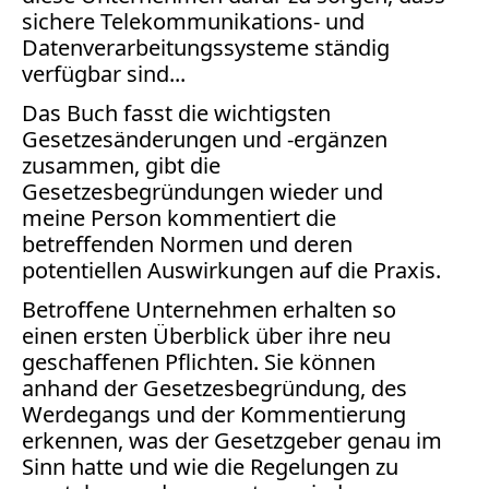
Facebook
sichere Telekommunikations- und
Fotorecht
Datenverarbeitungssysteme ständig
Google
verfügbar sind...
Haftung
Das Buch fasst die wichtigsten
Influencer
Gesetzesänderungen und -ergänzen
Instagram
zusammen, gibt die
Internetrecht
Gesetzesbegründungen wieder und
Markenrecht
meine Person kommentiert die
Meinungsfreiheit
betreffenden Normen und deren
Persönlichkeitsrecht
potentiellen Auswirkungen auf die Praxis.
Print
Betroffene Unternehmen erhalten so
Radio
einen ersten Überblick über ihre neu
geschaffenen Pflichten. Sie können
Sportwetten
anhand der Gesetzesbegründung, des
TV
Werdegangs und der Kommentierung
Tagesspiegel
erkennen, was der Gesetzgeber genau im
Urheberrecht
Sinn hatte und wie die Regelungen zu