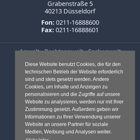
Grabenstraße 5
40213 Düsseldorf
Fon:
0211-16888600
Fax:
0211-16888601
Anwalt - Rechtsanwalt - Fachanwalt
für Gewerblichen Rechtsschutz -
Diese Website benutzt Cookies, die für den
Fachanwalt für IT-Recht -
technischen Betrieb der Website erforderlich
Markenrecht
,
Wettbewerbsrecht
,
sind und stets gesetzt werden. Andere
Urheberrecht
,
IT-Recht und
Cookies, um Inhalte und Anzeigen zu
Onlinerecht
,
E-Commerce
,
personalisieren und die Zugriffe auf unsere
Designrecht
,
Medienrecht &
Website zu analysieren, werden nur mit Ihrer
Presserecht
,
Datenschutzrecht
und
Zustimmung gesetzt. Außerdem geben wir
Glücksspielrecht
-
Abmahnung
und
Informationen zu Ihrer Verwendung unserer
Einstweilige Verfügung
Website an unsere Partner für soziale
© 1999-2026 - RA Michael Terhaag,
Medien, Werbung und Analysen weiter.
LL.M.