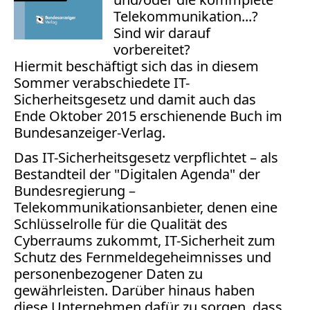
Bücher
Telekommunikation...?
Sind wir darauf
Vita
vorbereitet?
Hiermit beschäftigt sich das in diesem
Kontakt
Sommer verabschiedete IT-
Sicherheitsgesetz und damit auch das
Datenschutz
Ende Oktober 2015 erschienende Buch im
Bundesanzeiger-Verlag.
Das IT-Sicherheitsgesetz verpflichtet – als
Bestandteil der "Digitalen Agenda" der
AGB
Bundesregierung –
Abmahnung
Telekommunikationsanbieter, denen eine
Aktuelle
Schlüsselrolle für die Qualität des
Stunde
Cyberraums zukommt, IT-Sicherheit zum
BGH
Schutz des Fernmeldegeheimnisses und
Beleidigung
personenbezogener Daten zu
Datenschutz
gewährleisten. Darüber hinaus haben
Ebay
diese Unternehmen dafür zu sorgen, dass