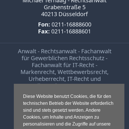
Michael Terhaag - Rechtsanwalt
Grabenstraße 5
40213 Düsseldorf
Fon:
0211-16888600
Fax:
0211-16888601
Anwalt - Rechtsanwalt - Fachanwalt
für Gewerblichen Rechtsschutz -
Fachanwalt für IT-Recht -
Markenrecht
,
Wettbewerbsrecht
,
Urheberrecht
,
IT-Recht und
Onlinerecht
,
E-Commerce
,
Designrecht
,
Medienrecht &
Diese Website benutzt Cookies, die für den
Presserecht
,
Datenschutzrecht
und
technischen Betrieb der Website erforderlich
Glücksspielrecht
-
Abmahnung
und
sind und stets gesetzt werden. Andere
Einstweilige Verfügung
Cookies, um Inhalte und Anzeigen zu
© 1999-2026 - RA Michael Terhaag,
personalisieren und die Zugriffe auf unsere