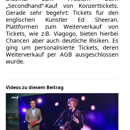
Bücher
„Secondhand“-Kauf von Konzerttickets.
Gerade sehr begehrt: Tickets für den
Vita
englischen Künstler Ed Sheeran.
Plattformen zum Weiterverkauf von
Kontakt
Tickets, wie z.B. Viagogo, bieten hierbei
Chancen aber auch deutliche Risiken. Es
Datenschutz
ging um personalisierte Tickets, deren
Weiterverkauf per AGB ausgeschlossen
wurde.
AGB
Abmahnung
Aktuelle
Videos zu diesem Beitrag
Stunde
BGH
Beleidigung
Datenschutz
Ebay