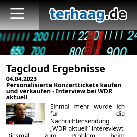
Tagcloud Ergebnisse
Startseite
04.04.2023
Veröffentlichungen
Personalisierte Konzerttickets kaufen
und verkaufen - Interview bei WDR
TV
aktuell
Einmal mehr wurde ich
Radio
für die
Nachrichtensendung
print & online
„WDR aktuell“ intereviewt.
Diesmal zum Problem beim