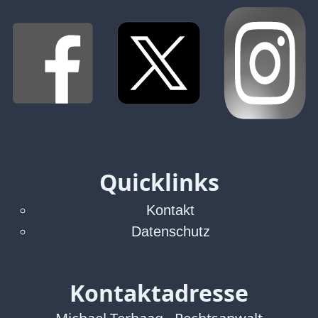
Verbraucherrecht
Volle
Kanne
WDR
Werbung
Wettbewerbsrecht
ZDF
online
print
Quicklinks
Kontakt
Datenschutz
Kontaktadresse