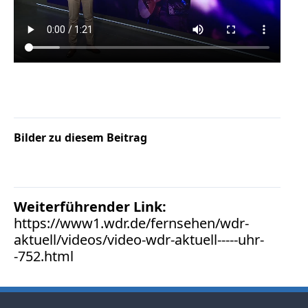
Facebook
Fotorecht
Google
Haftung
Influencer
Instagram
Internetrecht
Markenrecht
Bilder zu diesem Beitrag
Meinungsfreiheit
Persönlichkeitsrecht
Print
Weiterführender Link:
Radio
https://www1.wdr.de/fernsehen/wdr-
Sportwetten
aktuell/videos/video-wdr-aktuell-----uhr-
TV
-752.html
Tagesspiegel
Urheberrecht