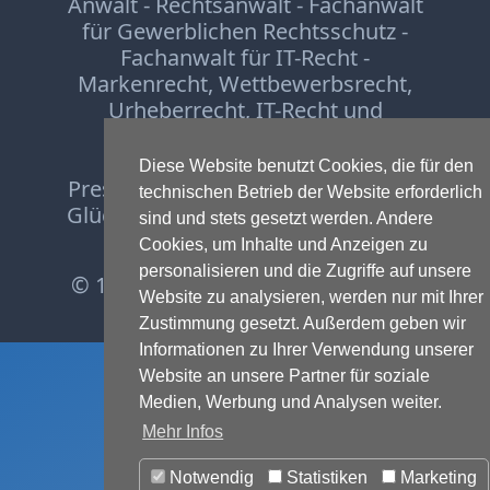
Anwalt - Rechtsanwalt - Fachanwalt
für Gewerblichen Rechtsschutz -
Fachanwalt für IT-Recht -
Markenrecht
,
Wettbewerbsrecht
,
Urheberrecht
,
IT-Recht und
Onlinerecht
,
E-Commerce
,
Designrecht
,
Medienrecht &
Diese Website benutzt Cookies, die für den
Presserecht
,
Datenschutzrecht
und
technischen Betrieb der Website erforderlich
Glücksspielrecht
-
Abmahnung
und
sind und stets gesetzt werden. Andere
Einstweilige Verfügung
Cookies, um Inhalte und Anzeigen zu
personalisieren und die Zugriffe auf unsere
© 1999-2026 - RA Michael Terhaag,
Website zu analysieren, werden nur mit Ihrer
LL.M.
Zustimmung gesetzt. Außerdem geben wir
Informationen zu Ihrer Verwendung unserer
Website an unsere Partner für soziale
Medien, Werbung und Analysen weiter.
Mehr Infos
Notwendig
Statistiken
Marketing