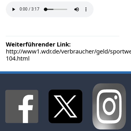
Facebook
Fotorecht
Google
Haftung
Influencer
Instagram
Weiterführender Link:
Internetrecht
http://www1.wdr.de/verbraucher/geld/sportwe
Markenrecht
104.html
Meinungsfreiheit
Persönlichkeitsrecht
Print
Radio
Sportwetten
TV
Tagesspiegel
Urheberrecht