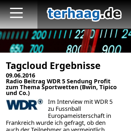
Tagcloud Ergebnisse
Startseite
09.06.2016
Veröffentlichungen
Radio Beitrag WDR 5 Sendung Profit
zum Thema Sportwetten (Bwin, Tipico
TV
und Co.)
Im Interview mit WDR 5
Radio
zu Fussnball
Europameisterschaft in
print & online
Frankreich wurde ich gefragt, ob den
auch der Teilnehmer an vermeintlich