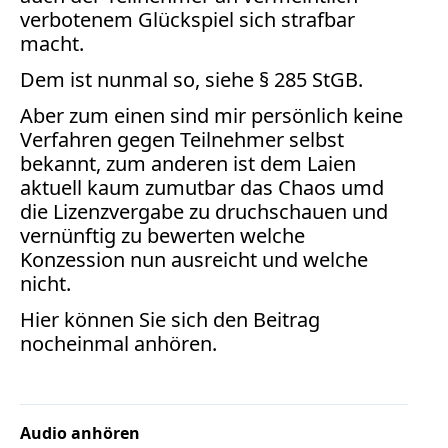
Bücher
verbotenem Glückspiel sich strafbar
macht.
Vita
Dem ist nunmal so, siehe § 285 StGB.
Kontakt
Aber zum einen sind mir persönlich keine
Verfahren gegen Teilnehmer selbst
Datenschutz
bekannt, zum anderen ist dem Laien
aktuell kaum zumutbar das Chaos umd
die Lizenzvergabe zu druchschauen und
vernünftig zu bewerten welche
AGB
Konzession nun ausreicht und welche
Abmahnung
nicht.
Aktuelle
Hier können Sie sich den Beitrag
Stunde
nocheinmal anhören.
BGH
Beleidigung
Datenschutz
Ebay
Audio anhören