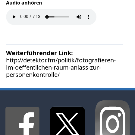
Facebook
Audio anhören
Fotorecht
Google
Haftung
Influencer
Instagram
Internetrecht
Weiterführender Link:
Markenrecht
http://detektor.fm/politik/fotografieren-
Meinungsfreiheit
im-oeffentlichen-raum-anlass-zur-
Persönlichkeitsrecht
personenkontrolle/
Print
Radio
Sportwetten
TV
Tagesspiegel
Urheberrecht