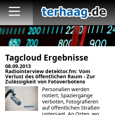
Tagcloud Ergebnisse
Startseite
08.09.2013
Veröffentlichungen
Radiointerview detektor.fm: Vom
Verlust des öffentlichen Raum - Zur
TV
Zulässigkeit von Fotoverbotens
Personalien werden
Radio
notiert, Spaziergänge
verboten, Fotografieren
print & online
auf öffentlichen Straßen
untersagt. An Orten, wo