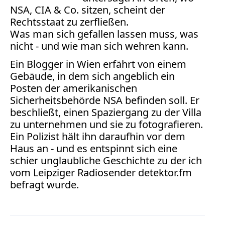
Bücher
NSA, CIA & Co. sitzen, scheint der
Rechtsstaat zu zerfließen.
Vita
Was man sich gefallen lassen muss, was
nicht - und wie man sich wehren kann.
Kontakt
Ein Blogger in Wien erfährt von einem
Datenschutz
Gebäude, in dem sich angeblich ein
Posten der amerikanischen
Sicherheitsbehörde NSA befinden soll. Er
beschließt, einen Spaziergang zu der Villa
zu unternehmen und sie zu fotografieren.
AGB
Ein Polizist hält ihn daraufhin vor dem
Abmahnung
Haus an - und es entspinnt sich eine
Aktuelle
schier unglaubliche Geschichte zu der ich
Stunde
vom Leipziger Radiosender detektor.fm
BGH
befragt wurde.
Beleidigung
Datenschutz
Ebay