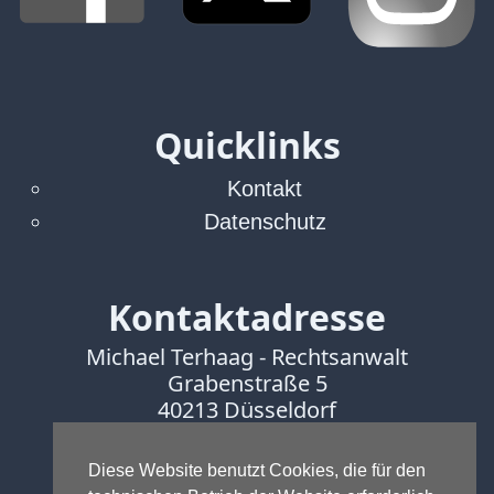
Verbraucherrecht
Volle
Kanne
WDR
Quicklinks
Werbung
Wettbewerbsrecht
Kontakt
ZDF
Datenschutz
online
print
Kontaktadresse
Michael Terhaag - Rechtsanwalt
Grabenstraße 5
40213 Düsseldorf
Fon:
0211-16888600
Fax:
0211-16888601
Diese Website benutzt Cookies, die für den