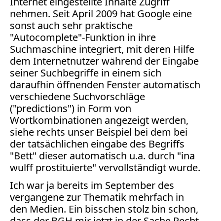
Internet eingestellte Inhalte Zugriff
Facebook
nehmen. Seit April 2009 hat Google eine
Fotorecht
sonst auch sehr praktische
Google
"Autocomplete"-Funktion in ihre
Haftung
Suchmaschine integriert, mit deren Hilfe
Influencer
dem Internetnutzer während der Eingabe
Instagram
seiner Suchbegriffe in einem sich
Internetrecht
daraufhin öffnenden Fenster automatisch
Markenrecht
verschiedene Suchvorschläge
Meinungsfreiheit
("predictions") in Form von
Persönlichkeitsrecht
Wortkombinationen angezeigt werden,
siehe rechts unser Beispiel bei dem bei
Print
der tatsächlichen eingabe des Begriffs
Radio
"Bett" dieser automatisch u.a. durch "ina
Sportwetten
wulff prostituierte" vervollständigt wurde.
TV
Ich war ja bereits im September des
Tagesspiegel
vergangene zur Thematik mehrfach in
den Medien. Ein bisschen stolz bin schon,
Urheberrecht
dass der BGH mir jetzt in der Sache Recht