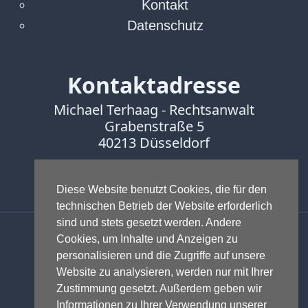
Kontakt
Datenschutz
Kontaktadresse
Michael Terhaag - Rechtsanwalt
Grabenstraße 5
40213 Düsseldorf
Fon:
0211-16888600
Fax:
0211-16888601
Diese Website benutzt Cookies, die für den
technischen Betrieb der Website erforderlich
sind und stets gesetzt werden. Andere
Anwalt - Rechtsanwalt - Fachanwalt
Cookies, um Inhalte und Anzeigen zu
für Gewerblichen Rechtsschutz -
personalisieren und die Zugriffe auf unsere
Fachanwalt für IT-Recht -
Website zu analysieren, werden nur mit Ihrer
Markenrecht
,
Wettbewerbsrecht
,
Zustimmung gesetzt. Außerdem geben wir
Urheberrecht
,
IT-Recht und
Informationen zu Ihrer Verwendung unserer