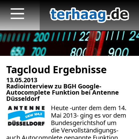
Tagcloud Ergebnisse
Startseite
13.05.2013
Veröffentlichungen
Radiointerview zu BGH Google-
Autocomplete Funktion bei Antenne
TV
Düsseldorf
Heute -unter dem dem 14.
Radio
Mai 2013- ging es vor dem
Bundesgerichtshof um
print & online
die Vervollständigungs-
auch Autocomplete genannte Funktion