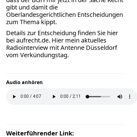
Verbraucherrecht
gibt und damit die
Volle
Oberlandesgerichtlichen Entscheidungen
Kanne
zum Thema kippt.
WDR
Details zur Entscheidung finden Sie hier
Werbung
bei
aufrecht.de. Hier mein aktuelles
Wettbewerbsrecht
Radiointerview mit Antenne Düsseldorf
ZDF
vom Verkündungstag.
online
print
Audio anhören
Weiterführender Link: