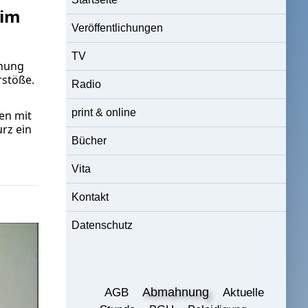
 im
Veröffentlichungen
TV
hnung
rstöße.
Radio
print & online
en mit
rz ein
Bücher
Vita
Kontakt
Datenschutz
Abmahnung
AGB
Aktuelle