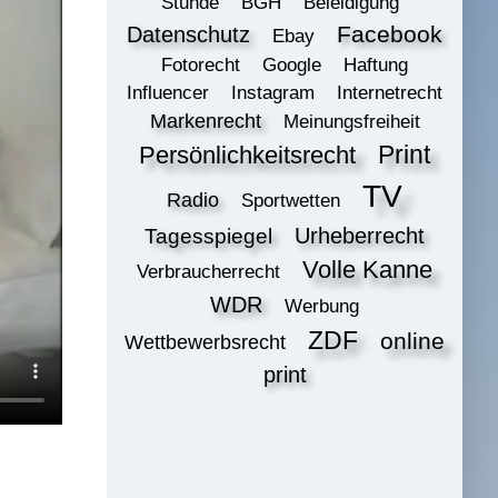
Stunde
BGH
Beleidigung
Datenschutz
Facebook
Ebay
Fotorecht
Google
Haftung
Influencer
Instagram
Internetrecht
Markenrecht
Meinungsfreiheit
Print
Persönlichkeitsrecht
TV
Radio
Sportwetten
Urheberrecht
Tagesspiegel
Volle Kanne
Verbraucherrecht
WDR
Werbung
ZDF
online
Wettbewerbsrecht
print