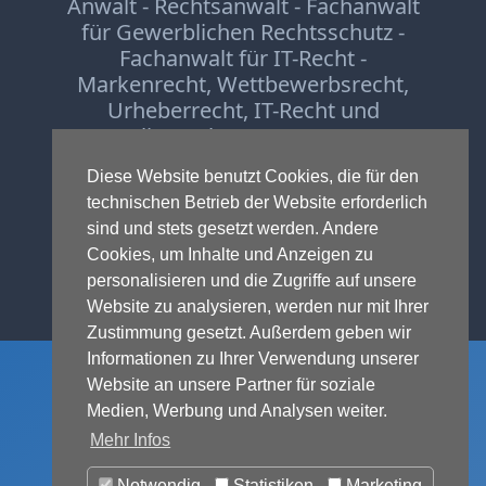
Anwalt - Rechtsanwalt - Fachanwalt
für Gewerblichen Rechtsschutz -
Fachanwalt für IT-Recht -
Markenrecht
,
Wettbewerbsrecht
,
Urheberrecht
,
IT-Recht und
Onlinerecht
,
E-Commerce
,
Designrecht
,
Medienrecht &
Diese Website benutzt Cookies, die für den
Presserecht
,
Datenschutzrecht
und
technischen Betrieb der Website erforderlich
Glücksspielrecht
-
Abmahnung
und
sind und stets gesetzt werden. Andere
Einstweilige Verfügung
Cookies, um Inhalte und Anzeigen zu
© 1999-2026 - RA Michael Terhaag,
personalisieren und die Zugriffe auf unsere
LL.M.
Website zu analysieren, werden nur mit Ihrer
Zustimmung gesetzt. Außerdem geben wir
Informationen zu Ihrer Verwendung unserer
Website an unsere Partner für soziale
Medien, Werbung und Analysen weiter.
Mehr Infos
Notwendig
Statistiken
Marketing