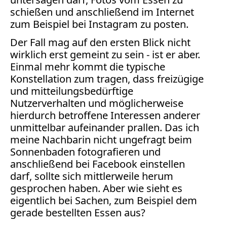
Bücher
schießen und anschließend im Internet
zum Beispiel bei Instagram zu posten.
Vita
Der Fall mag auf den ersten Blick nicht
Kontakt
wirklich erst gemeint zu sein - ist er aber.
Einmal mehr kommt die typische
Datenschutz
Konstellation zum tragen, dass freizügige
und mitteilungsbedürftige
Nutzerverhalten und möglicherweise
hierdurch betroffene Interessen anderer
unmittelbar aufeinander prallen. Das ich
AGB
meine Nachbarin nicht ungefragt beim
Abmahnung
Sonnenbaden fotografieren und
Aktuelle
anschließend bei Facebook einstellen
Stunde
darf, sollte sich mittlerweile herum
BGH
gesprochen haben. Aber wie sieht es
Beleidigung
eigentlich bei Sachen, zum Beispiel dem
Datenschutz
gerade bestellten Essen aus?
Ebay