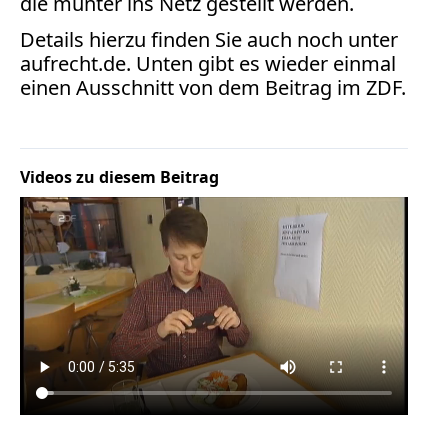
die munter ins Netz gestellt werden.
Verbraucherrecht
Volle
Details hierzu finden Sie auch noch unter
aufrecht.de
. Unten gibt es wieder einmal
Kanne
einen Ausschnitt von dem Beitrag im ZDF.
WDR
Werbung
Wettbewerbsrecht
ZDF
Videos zu diesem Beitrag
online
print