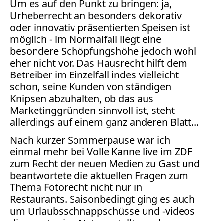
Um es auf den Punkt zu bringen: ja,
Facebook
Urheberrecht an besonders dekorativ
Fotorecht
oder innovativ präsentierten Speisen ist
Google
möglich - im Normalfall liegt eine
Haftung
besondere Schöpfungshöhe jedoch wohl
Influencer
eher nicht vor. Das Hausrecht hilft dem
Instagram
Betreiber im Einzelfall indes vielleicht
Internetrecht
schon, seine Kunden von ständigen
Markenrecht
Knipsen abzuhalten, ob das aus
Meinungsfreiheit
Marketinggründen sinnvoll ist, steht
Persönlichkeitsrecht
allerdings auf einem ganz anderen Blatt...
Print
Nach kurzer Sommerpause war ich
Radio
einmal mehr bei Volle Kanne live im ZDF
zum Recht der neuen Medien zu Gast und
Sportwetten
beantwortete die aktuellen Fragen zum
TV
Thema Fotorecht nicht nur in
Tagesspiegel
Restaurants. Saisonbedingt ging es auch
Urheberrecht
um Urlaubsschnappschüsse und -videos