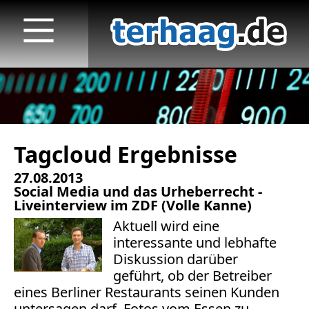
Tagcloud Ergebnisse
Startseite
27.08.2013
Veröffentlichungen
Social Media und das Urheberrecht -
Liveinterview im ZDF (Volle Kanne)
TV
Aktuell wird eine
interessante und lebhafte
Radio
Diskussion darüber
geführt, ob der Betreiber
print & online
eines Berliner Restaurants seinen Kunden
untersagen darf, Fotos vom Essen zu