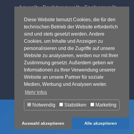
Anwalt - Rechtsanwalt - Fachanwalt
für Gewerblichen Rechtsschutz -
Diese Website benutzt Cookies, die für den
Fachanwalt für IT-Recht -
technischen Betrieb der Website erforderlich
Markenrecht
,
Wettbewerbsrecht
,
sind und stets gesetzt werden. Andere
Urheberrecht
,
IT-Recht und
Cookies, um Inhalte und Anzeigen zu
Onlinerecht
,
E-Commerce
,
personalisieren und die Zugriffe auf unsere
Designrecht
,
Medienrecht &
Website zu analysieren, werden nur mit Ihrer
Presserecht
,
Datenschutzrecht
und
Zustimmung gesetzt. Außerdem geben wir
Glücksspielrecht
-
Abmahnung
und
Informationen zu Ihrer Verwendung unserer
Einstweilige Verfügung
Website an unsere Partner für soziale
© 1999-2026 - RA Michael Terhaag,
Medien, Werbung und Analysen weiter.
LL.M.
Mehr Infos
Notwendig
Statistiken
Marketing
Auswahl akzeptieren
Alle akzeptieren