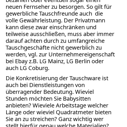
Verbraucherrecht
neuen Fernseher zu besorgen. So gilt für
Volle
gewerbliche Tauschfreunde auch die
Kanne
volle Gewährleistung. Der Privatmann
kann diese zwar einschränken und
WDR
teilweise ausschließen, muss aber immer
Werbung
darauf achten durch zu umfangreiche
Wettbewerbsrecht
Tauschgeschäfte nicht gewerblich zu
ZDF
werden, vgl. zur Unternehmereigenschaft
online
bei Ebay z.B.
LG Mainz,
LG Berlin oder
auch
LG Coburg.
print
Die Konkretisierung der Tauschware ist
auch bei Dienstleistungen von
überragender Bedeutung. Wieviel
Stunden möchten Sie Babysitten
anbieten? Wieviele Arbeitstage welcher
Länge oder wieviel Quadratmeter bieten
Sie an zu streichen? Ganz wichtig wer
stellt hierfür genau welche Materialien?