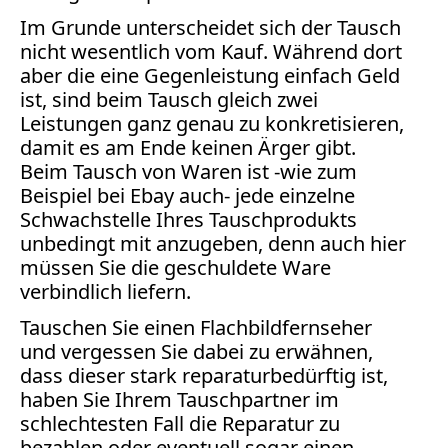
Facebook
Im Grunde unterscheidet sich der Tausch
Fotorecht
nicht wesentlich vom Kauf. Während dort
Google
aber die eine Gegenleistung einfach Geld
Haftung
ist, sind beim Tausch gleich zwei
Influencer
Leistungen ganz genau zu konkretisieren,
Instagram
damit es am Ende keinen Ärger gibt.
Internetrecht
Beim Tausch von Waren ist -wie zum
Markenrecht
Beispiel bei Ebay auch- jede einzelne
Meinungsfreiheit
Schwachstelle Ihres Tauschprodukts
Persönlichkeitsrecht
unbedingt mit anzugeben, denn auch hier
müssen Sie die geschuldete Ware
Print
verbindlich liefern.
Radio
Tauschen Sie einen Flachbildfernseher
Sportwetten
und vergessen Sie dabei zu erwähnen,
TV
dass dieser stark reparaturbedürftig ist,
Tagesspiegel
haben Sie Ihrem Tauschpartner im
schlechtesten Fall die Reparatur zu
Urheberrecht
bezahlen oder eventuell sogar einen