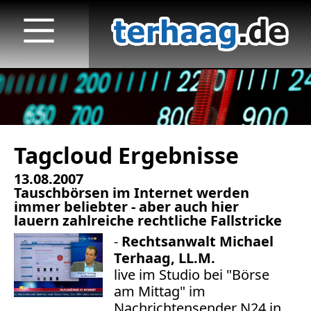
Tagcloud Ergebnisse
Startseite
13.08.2007
Veröffentlichungen
Tauschbörsen im Internet werden
immer beliebter - aber auch hier
TV
lauern zahlreiche rechtliche Fallstricke
-
Rechtsanwalt Michael
Radio
Terhaag, LL.M.
live im Studio bei "Börse
print & online
am Mittag" im
Nachrichtensender N24 in