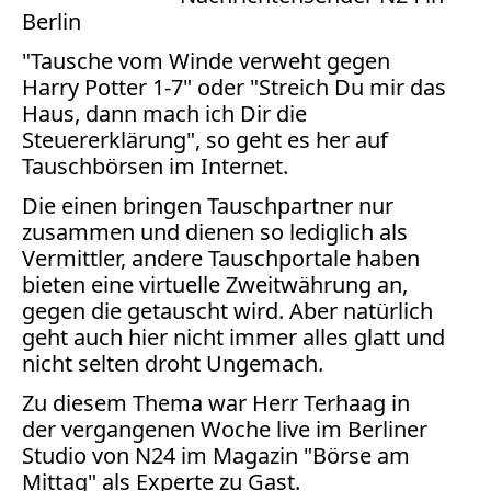
Bücher
Berlin
"Tausche vom Winde verweht gegen
Vita
Harry Potter 1-7" oder "Streich Du mir das
Haus, dann mach ich Dir die
Kontakt
Steuererklärung", so geht es her auf
Datenschutz
Tauschbörsen im Internet.
Die einen bringen Tauschpartner nur
zusammen und dienen so lediglich als
Vermittler, andere Tauschportale haben
AGB
bieten eine virtuelle Zweitwährung an,
Abmahnung
gegen die getauscht wird. Aber natürlich
Aktuelle
geht auch hier nicht immer alles glatt und
Stunde
nicht selten droht Ungemach.
BGH
Zu diesem Thema war Herr Terhaag in
Beleidigung
der vergangenen Woche live im Berliner
Datenschutz
Studio von N24 im Magazin "Börse am
Ebay
Mittag" als Experte zu Gast.