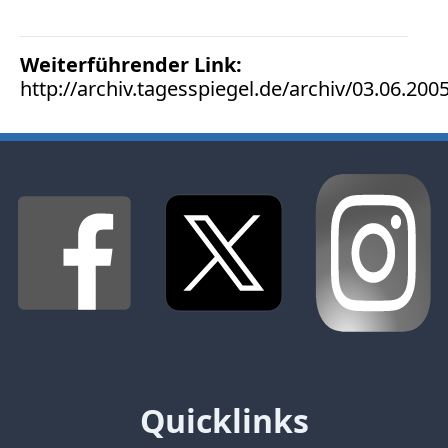
Bücher
Vita
Weiterführender Link:
http://archiv.tagesspiegel.de/archiv/03.06.20
Kontakt
Datenschutz
AGB
Abmahnung
Aktuelle
Stunde
BGH
Beleidigung
Datenschutz
Quicklinks
Ebay