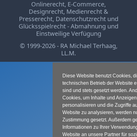
Verbraucherrecht
Onlinerecht
,
E-Commerce
,
Volle
Designrecht
,
Medienrecht &
Presserecht
,
Datenschutzrecht
und
Kanne
Glücksspielrecht
-
Abmahnung
und
WDR
Einstweilige Verfügung
Werbung
© 1999-2026 - RA Michael Terhaag,
Wettbewerbsrecht
LL.M.
ZDF
online
print
Diese Website benutzt Cookies, di
technischen Betrieb der Website er
sind und stets gesetzt werden. An
Cookies, um Inhalte und Anzeigen
personalisieren und die Zugriffe a
Website zu analysieren, werden nur
Zustimmung gesetzt. Außerdem ge
Informationen zu Ihrer Verwendun
Website an unsere Partner für soz