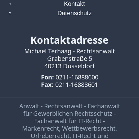
Facebook
Kontakt
Fotorecht
Datenschutz
Google
Haftung
Influencer
Kontaktadresse
Instagram
Internetrecht
Michael Terhaag - Rechtsanwalt
Markenrecht
Grabenstraße 5
40213 Düsseldorf
Meinungsfreiheit
Persönlichkeitsrecht
Fon:
0211-16888600
Print
Fax:
0211-16888601
Radio
Sportwetten
Anwalt - Rechtsanwalt - Fachanwalt
TV
für Gewerblichen Rechtsschutz -
Fachanwalt für IT-Recht -
Tagesspiegel
Markenrecht
,
Wettbewerbsrecht
,
Urheberrecht
Urheberrecht
,
IT-Recht und