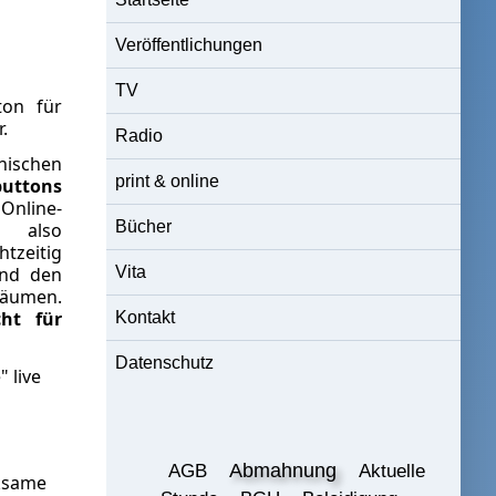
Veröffentlichungen
TV
ton für
.
Radio
nischen
print & online
uttons
nline-
Bücher
e also
tzeitig
und den
Vita
räumen.
cht für
Kontakt
Datenschutz
 live
Abmahnung
AGB
Aktuelle
rksame