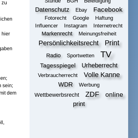
Stunde
BGH
Beleidigung
 zu
Datenschutz
Facebook
Ebay
Fotorecht
Google
Haftung
lichen
Influencer
Instagram
Internetrecht
Markenrecht
Meinungsfreiheit
 hier
Print
Persönlichkeitsrecht
ngaben
TV
Radio
Sportwetten
Urheberrecht
Tagesspiegel
Volle Kanne
Verbraucherrecht
den;
WDR
Werbung
 sein;
mit dem
ZDF
online
Wettbewerbsrecht
print
l,