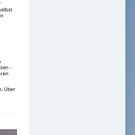
r
selbst
in
n
ten -
hren
n. Über