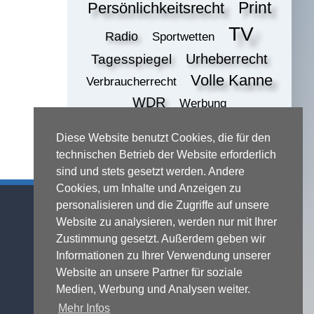
Print
Persönlichkeitsrecht
TV
Radio
Sportwetten
Urheberrecht
Tagesspiegel
Volle Kanne
Verbraucherrecht
WDR
Werbung
ZDF
online
Wettbewerbsrecht
Diese Website benutzt Cookies, die für den
print
technischen Betrieb der Website erforderlich
sind und stets gesetzt werden. Andere
Cookies, um Inhalte und Anzeigen zu
Kontaktadresse
personalisieren und die Zugriffe auf unsere
Website zu analysieren, werden nur mit Ihrer
Michael Terhaag - Rechtsanwalt
Grabenstraße 5
Zustimmung gesetzt. Außerdem geben wir
40213 Düsseldorf
Informationen zu Ihrer Verwendung unserer
Website an unsere Partner für soziale
Fon:
0211-16888600
Fax:
0211-16888601
Medien, Werbung und Analysen weiter.
Mehr Infos