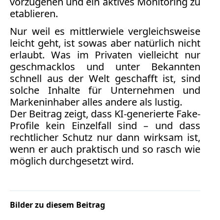
vorzugehen und ein aktives Monitoring zu
etablieren.
Medienauftritte 2009
Nur weil es mittlerwiele vergleichsweise
Medienauftritte 2008
leicht geht, ist sowas aber natürlich nicht
erlaubt. Was im Privaten vielleicht nur
Medienauftritte 2007
geschmacklos und unter Bekannten
schnell aus der Welt geschafft ist, sind
Medienauftritte 2006
solche
Inhalte für Unternehmen und
Markeninhaber alles andere als lustig.
Medienauftritte 2005
Der Beitrag zeigt, dass KI-generierte Fake-
Profile kein Einzelfall sind – und dass
Medienauftritte 2004
rechtlicher Schutz nur dann wirksam ist,
Medienauftritte 2003
wenn er auch praktisch und so rasch wie
möglich durchgesetzt wird.
Medienauftritte 2002
Medienauftritte 2001
Bilder zu diesem Beitrag
Medienauftritte 2000