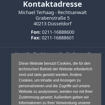
Kontaktadresse
Abmahnung
Aktuelle
Michael Terhaag - Rechtsanwalt
Stunde
Grabenstraße 5
BGH
40213 Düsseldorf
Beleidigung
Fon:
0211-16888600
Datenschutz
Fax:
0211-16888601
Ebay
Facebook
Fotorecht
Anwalt - Rechtsanwalt - Fachanwalt
Google
für Gewerblichen Rechtsschutz -
Haftung
Diese Website benutzt Cookies, die für den
Fachanwalt für IT-Recht -
Influencer
technischen Betrieb der Website erforderlich
Markenrecht
,
Wettbewerbsrecht
,
Instagram
sind und stets gesetzt werden. Andere
Urheberrecht
,
IT-Recht und
Internetrecht
Cookies, um Inhalte und Anzeigen zu
Onlinerecht
,
E-Commerce
,
Markenrecht
personalisieren und die Zugriffe auf unsere
Designrecht
,
Medienrecht &
Website zu analysieren, werden nur mit Ihrer
Presserecht
,
Datenschutzrecht
und
Meinungsfreiheit
Zustimmung gesetzt. Außerdem geben wir
Glücksspielrecht
-
Abmahnung
und
Persönlichkeitsrecht
Informationen zu Ihrer Verwendung unserer
Einstweilige Verfügung