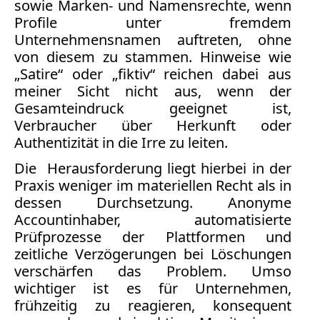
sowie Marken- und Namensrechte, wenn
Profile unter fremdem
Medienauftritte 2019
Unternehmensnamen auftreten, ohne
von diesem zu stammen. Hinweise wie
Medienauftritte 2018
„Satire“ oder „fiktiv“ reichen dabei aus
meiner Sicht nicht aus, wenn der
Medienauftritte 2017
Gesamteindruck geeignet ist,
Verbraucher über Herkunft oder
Medienauftritte 2016
Authentizität in die Irre zu leiten.
Medienauftritte 2015
Die Herausforderung liegt hierbei in der
Praxis weniger im materiellen Recht als in
Medienauftritte 2014
dessen Durchsetzung. Anonyme
Accountinhaber, automatisierte
Medienauftritte 2013
Prüfprozesse der Plattformen und
Medienauftritte 2012
zeitliche Verzögerungen bei Löschungen
verschärfen das Problem. Umso
Medienauftritte 2011
wichtiger ist es für Unternehmen,
frühzeitig zu reagieren, konsequent
Medienauftritte 2010