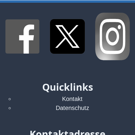
Abmahnung
Aktuelle
Stunde
BGH
Beleidigung
Datenschutz
Ebay
Facebook
Fotorecht
Google
Haftung
Quicklinks
Influencer
Instagram
Kontakt
Internetrecht
Datenschutz
Markenrecht
Meinungsfreiheit
Persönlichkeitsrecht
Kontaktadresse