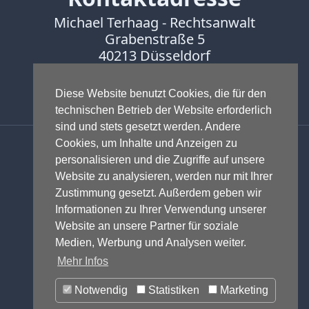
Print
Michael Terhaag - Rechtsanwalt
Radio
Grabenstraße 5
Sportwetten
40213 Düsseldorf
TV
Fon:
0211-16888600
Tagesspiegel
Diese Website benutzt Cookies, die für den
Fax:
0211-16888601
Urheberrecht
technischen Betrieb der Website erforderlich
sind und stets gesetzt werden. Andere
Verbraucherrecht
Anwalt - Rechtsanwalt - Fachanwalt
Cookies, um Inhalte und Anzeigen zu
Volle
für Gewerblichen Rechtsschutz -
personalisieren und die Zugriffe auf unsere
Kanne
Fachanwalt für IT-Recht -
Website zu analysieren, werden nur mit Ihrer
WDR
Markenrecht
,
Wettbewerbsrecht
,
Zustimmung gesetzt. Außerdem geben wir
Urheberrecht
,
IT-Recht und
Werbung
Informationen zu Ihrer Verwendung unserer
Onlinerecht
,
E-Commerce
,
Website an unsere Partner für soziale
Wettbewerbsrecht
Designrecht
,
Medienrecht &
Medien, Werbung und Analysen weiter.
ZDF
Presserecht
,
Datenschutzrecht
und
Mehr Infos
online
Glücksspielrecht
-
Abmahnung
und
print
Notwendig
Statistiken
Marketing
Einstweilige Verfügung