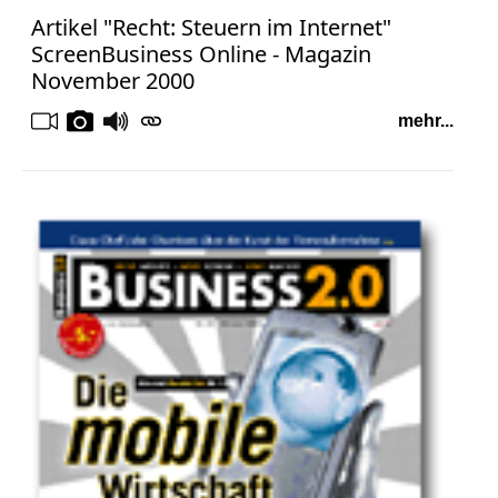
Artikel "Recht: Steuern im Internet"
Medienauftritte 2009
ScreenBusiness Online - Magazin
November 2000
Medienauftritte 2008
mehr...
Medienauftritte 2007
Medienauftritte 2006
Medienauftritte 2005
Medienauftritte 2004
Medienauftritte 2003
Medienauftritte 2002
Medienauftritte 2001
Medienauftritte 2000