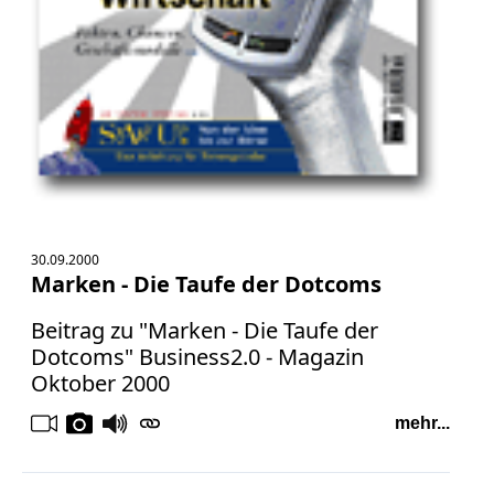
TV
Radio
print & online
Bücher
Vita
30.09.2000
Marken - Die Taufe der Dotcoms
Kontakt
Beitrag zu "Marken - Die Taufe der
Dotcoms" Business2.0 - Magazin
Datenschutz
Oktober 2000
mehr...
AGB