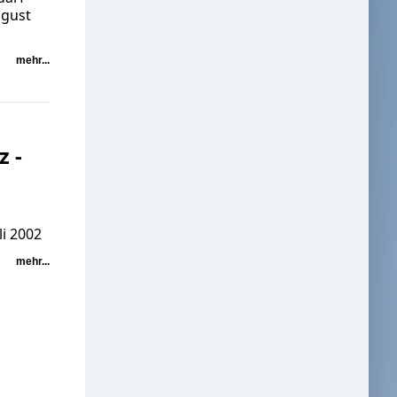
ugust
mehr...
 -
li 2002
mehr...