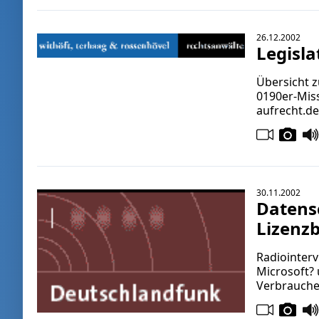
26.12.2002
Legisl
Übersicht 
0190er-Miss
aufrecht.d
30.11.2002
Datensc
Lizenz
Radiointerv
Microsoft?
Verbrauche