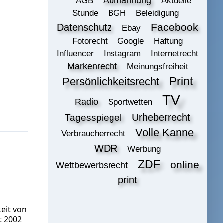
Abmahnung
AGB
Aktuelle
Stunde
BGH
Beleidigung
Datenschutz
Facebook
Ebay
Fotorecht
Google
Haftung
Influencer
Instagram
Internetrecht
Markenrecht
Meinungsfreiheit
Print
Persönlichkeitsrecht
TV
Radio
Sportwetten
Urheberrecht
Tagesspiegel
Volle Kanne
Verbraucherrecht
WDR
Werbung
ZDF
online
Wettbewerbsrecht
print
eit von
t 2002