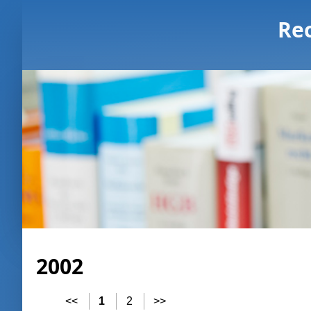
Re
2002
<<
1
2
>>