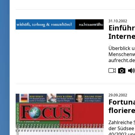
31.10.2002
Einfüh
Interne
Überblick u
Menschenwü
aufrecht.d
29.09.2002
Fortuna
florier
Zahlreiche 
der Südsee 
40/2002 un