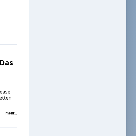
 Das
lease
etten
mehr...