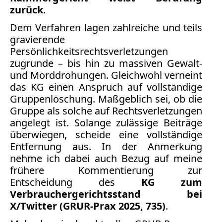
zurück
.
Medienauftritte 2009
Dem Verfahren lagen zahlreiche und teils
gravierende
Medienauftritte 2008
Persönlichkeitsrechtsverletzungen
Medienauftritte 2007
zugrunde – bis hin zu massiven Gewalt-
und Morddrohungen. Gleichwohl verneint
Medienauftritte 2006
das KG einen Anspruch auf vollständige
Gruppenlöschung. Maßgeblich sei, ob die
Medienauftritte 2005
Gruppe als solche auf Rechtsverletzungen
angelegt ist. Solange zulässige Beiträge
Medienauftritte 2004
überwiegen, scheide eine vollständige
Entfernung aus. In der Anmerkung
Medienauftritte 2003
nehme ich dabei auch Bezug auf meine
frühere
Kommentierung zur
Medienauftritte 2002
Entscheidung des
KG zum
Medienauftritte 2001
Verbrauchergerichtsstand bei
X/Twitter (GRUR-Prax 2025, 735)
.
Medienauftritte 2000