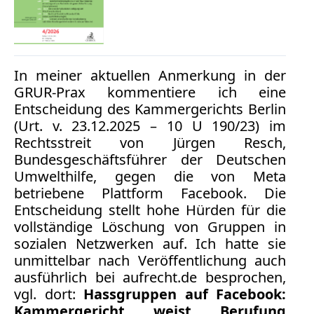
Medienauftritte 2019
Medienauftritte 2018
In meiner aktuellen Anmerkung in der
GRUR-Prax kommentiere ich eine
Medienauftritte 2017
Entscheidung des Kammergerichts Berlin
Medienauftritte 2016
(Urt. v. 23.12.2025 – 10 U 190/23) im
Rechtsstreit von Jürgen Resch,
Medienauftritte 2015
Bundesgeschäftsführer der Deutschen
Umwelthilfe, gegen die von Meta
Medienauftritte 2014
betriebene Plattform Facebook. Die
Entscheidung stellt hohe Hürden für die
Medienauftritte 2013
vollständige Löschung von Gruppen in
sozialen Netzwerken auf. Ich hatte sie
Medienauftritte 2012
unmittelbar nach Veröffentlichung auch
ausführlich bei aufrecht.de besprochen,
Medienauftritte 2011
vgl. dort:
Hassgruppen auf Facebook:
Medienauftritte 2010
Kammergericht weist Berufung