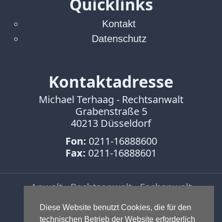
Quicklinks
Abmahnung
Aktuelle
Kontakt
Stunde
Datenschutz
BGH
Beleidigung
Datenschutz
Kontaktadresse
Ebay
Facebook
Michael Terhaag - Rechtsanwalt
Fotorecht
Grabenstraße 5
Google
40213 Düsseldorf
Haftung
Fon:
0211-16888600
Influencer
Fax:
0211-16888601
Instagram
Internetrecht
Markenrecht
Anwalt - Rechtsanwalt - Fachanwalt
Meinungsfreiheit
für Gewerblichen Rechtsschutz -
Persönlichkeitsrecht
Diese Website benutzt Cookies, die für den
Fachanwalt für IT-Recht -
technischen Betrieb der Website erforderlich