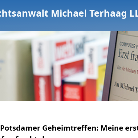
chtsanwalt Michael Terhaag L
 Potsdamer Geheimtreffen: Meine ers