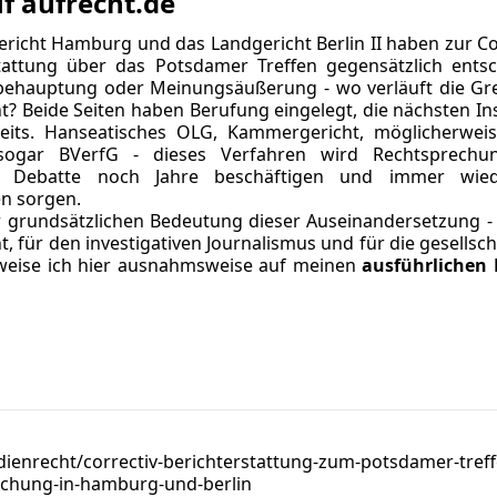
f aufrecht.de
ericht Hamburg
und das
Landgericht Berlin II
haben zur Cor
tattung über das Potsdamer Treffen gegensätzlich entsc
behauptung oder Meinungsäußerung - wo verläuft die Gr
t? Beide Seiten haben Berufung eingelegt, die nächsten I
reits. Hanseatisches OLG, Kammergericht, möglicherwei
t sogar BVerfG - dieses Verfahren wird Rechtsprech
he Debatte noch Jahre beschäftigen und immer wie
en sorgen.
grundsätzlichen Bedeutung dieser Auseinandersetzung - 
, für den investigativen Journalismus und für die gesellsch
 weise ich hier ausnahmsweise auf meinen
ausführlichen 
dienrecht/correctiv-berichterstattung-zum-potsdamer-treff
echung-in-hamburg-und-berlin