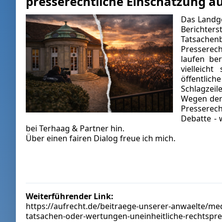
presserechtliche Einschätzung au
Das
Landg
Berichters
Tatsachen
Presserech
laufen be
vielleich
öffentlic
Schlagzeil
Wegen der 
Presserecht
Debatte -
bei Terhaag & Partner
hin.
Über einen
fairen Dialog
freue ich mich.
Weiterführender Link:
https://aufrecht.de/beitraege-unserer-anwaelte/me
tatsachen-oder-wertungen-uneinheitliche-rechtspr