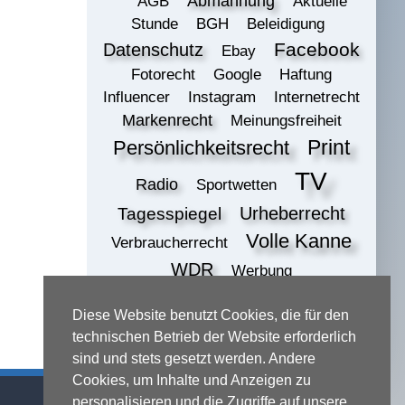
Abmahnung
AGB
Aktuelle
Stunde
BGH
Beleidigung
Datenschutz
Facebook
Ebay
Fotorecht
Google
Haftung
Influencer
Instagram
Internetrecht
Markenrecht
Meinungsfreiheit
Print
Persönlichkeitsrecht
TV
Radio
Sportwetten
Urheberrecht
Tagesspiegel
Volle Kanne
Verbraucherrecht
WDR
Werbung
ZDF
online
Wettbewerbsrecht
Diese Website benutzt Cookies, die für den
print
technischen Betrieb der Website erforderlich
sind und stets gesetzt werden. Andere
Cookies, um Inhalte und Anzeigen zu
Kontaktadresse
personalisieren und die Zugriffe auf unsere